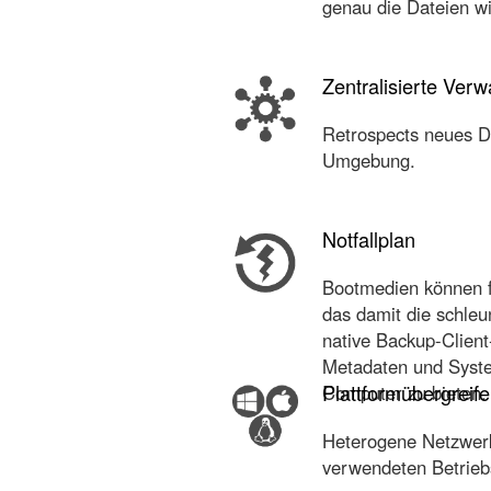
genau die Dateien wi
Zentralisierte Verw
Retrospects neues D
Umgebung.
Notfallplan
Bootmedien können f
das damit die schleu
native Backup-Client
Metadaten und Syste
Plattformübergreif
Computer zu bieten.
Heterogene Netzwerk
verwendeten Betrieb