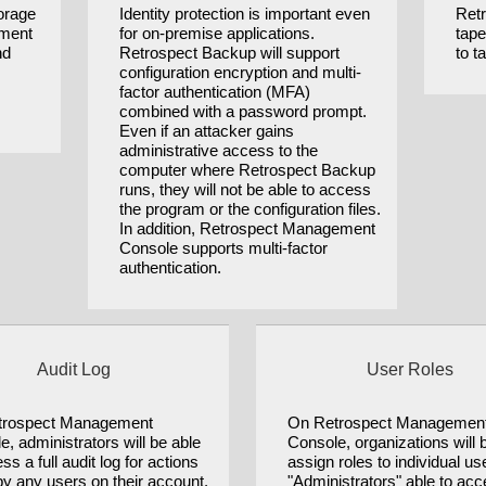
torage
Identity protection is important even
Ret
nment
for on-premise applications.
tape
nd
Retrospect Backup will support
to t
configuration encryption and multi-
factor authentication (MFA)
combined with a password prompt.
Even if an attacker gains
administrative access to the
computer where Retrospect Backup
runs, they will not be able to access
the program or the configuration files.
In addition, Retrospect Management
Console supports multi-factor
authentication.
Audit Log
User Roles
trospect Management
On Retrospect Managemen
, administrators will be able
Console, organizations will 
ss a full audit log for actions
assign roles to individual us
by any users on their account.
"Administrators" able to ac