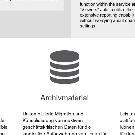
function within the service 
"Viewers" able to utilize the
extensive reporting capabilit
without worrying about cha
settings.
Archivmaterial
Unkomplizierte Migration und
Leistun
der
Konsolidierung von inaktiven
plattfo
ible
geschäftskritischen Daten für die
Klonen
von
langfristige Aufbewahrung von Daten für
für den