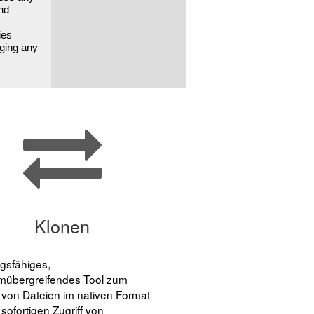
and
ies
nging any
Klonen
gsfähiges,
rmübergreifendes Tool zum
 von Dateien im nativen Format
 sofortigen Zugriff von