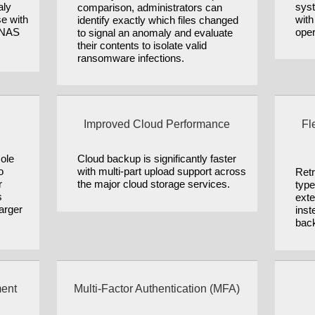
aly
syst
comparison, administrators can
se with
with
identify exactly which files changed
r NAS
oper
to signal an anomaly and evaluate
their contents to isolate valid
ransomware infections.
Improved Cloud Performance
Fl
ole
Cloud backup is significantly faster
o
with multi-part upload support across
Retr
r
the major cloud storage services.
type
s
exte
larger
inst
bac
ment
Multi-Factor Authentication (MFA)