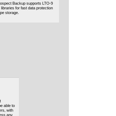
rospect Backup supports LTO-9
 libraries for fast data protection
ape storage.
t
be able to
ers, with
cess any