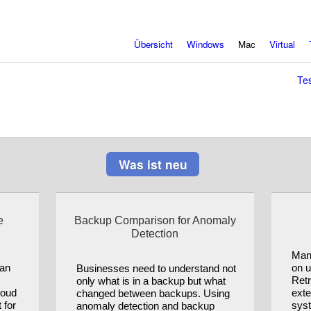
Übersicht
Windows
Mac
Virtual
Te
Was ist neu
e
Backup Comparison for Anomaly
Detection
Man
can
on u
Businesses need to understand not
Retr
only what is in a backup but what
loud
exte
changed between backups. Using
 for
syst
anomaly detection and backup