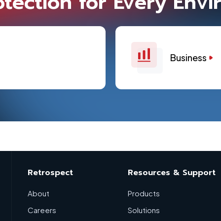
otection for Every Envi
Business
Retrospect
Resources & Support
About
Products
Careers
Solutions