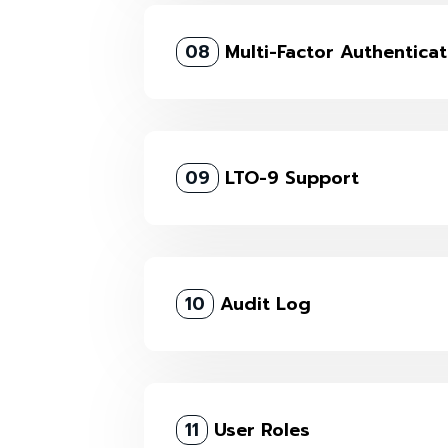
08
Multi-Factor Authenticat
09
LTO-9 Support
10
Audit Log
11
User Roles