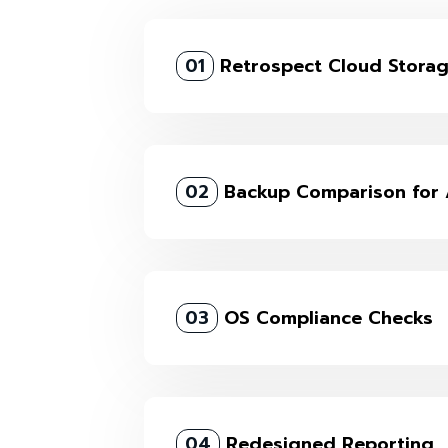
01
Retrospect Cloud Stora
02
Backup Comparison for 
03
OS Compliance Checks
04
Redesigned Reporting