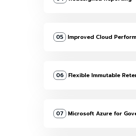
05
Improved Cloud Perfor
06
Flexible Immutable Rete
07
Microsoft Azure for Go