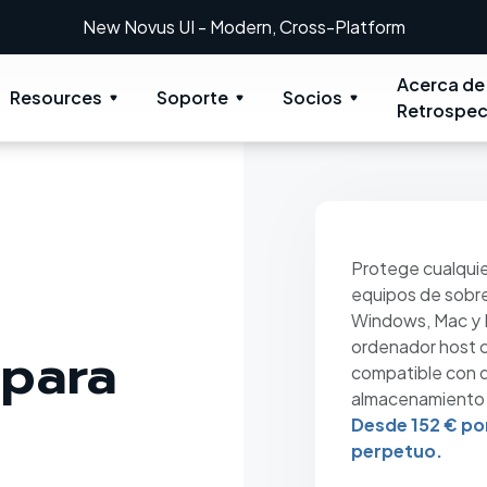
New: Retrospect 20.0.1
Acerca de
Resources
Soporte
Socios
Retrospec
Protege cualquie
equipos de sobre
Windows, Mac y 
ordenador host 
 para
compatible con d
almacenamiento e
Desde 152 € po
perpetuo.