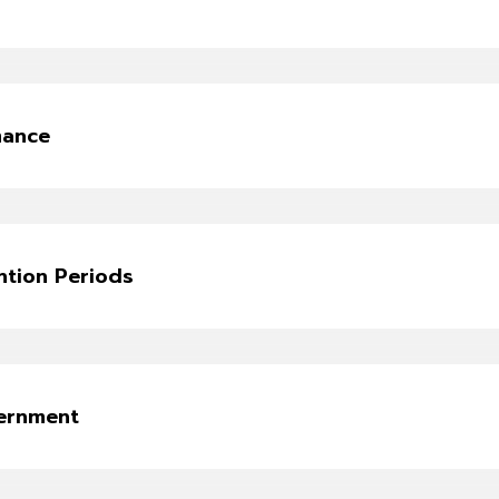
mance
ntion Periods
vernment