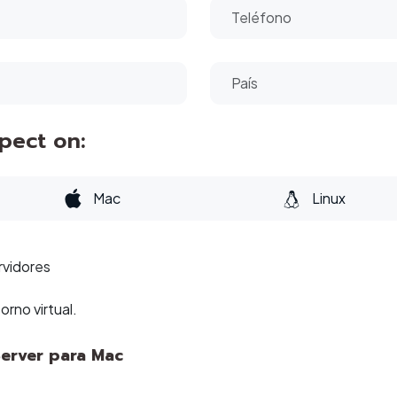
spect on:
Mac
Linux
rvidores
rno virtual.
Server para Mac