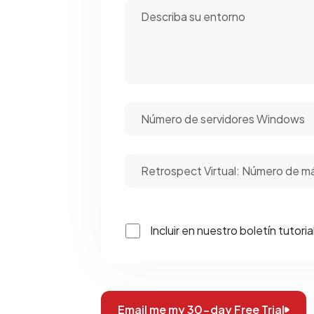
Incluir en nuestro boletín tutori
Email me my 30-day Free Trial