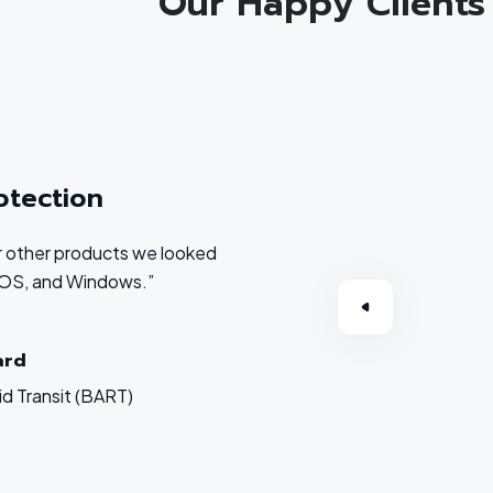
Our Happy Clients
otection
 or other products we looked
acOS, and Windows.”
ard
d Transit (BART)