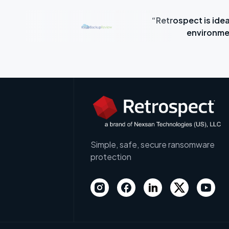
“Retrospect is idea
e time.”
environme
Simple, safe, secure ransomware
protection