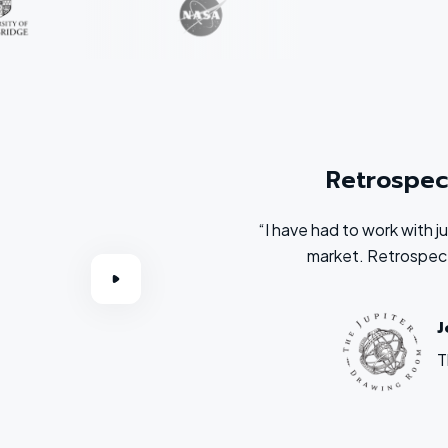
Retrospec
“I have had to work with 
market. Retrospect
J
T