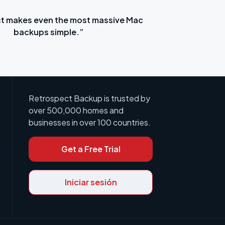
t makes even the most massive Mac
“Ret
backups simple.”
Retrospect Backup is trusted by
over 500,000 homes and
businesses in over 100 countries.
Get a Free Trial
Iniciar sesión