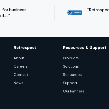
l for business
“Retrospec
nts.”
Retrospect
Resources & Support
About
Products
Careers
Solutions
Contact
Resources
News
Support
Our Partners