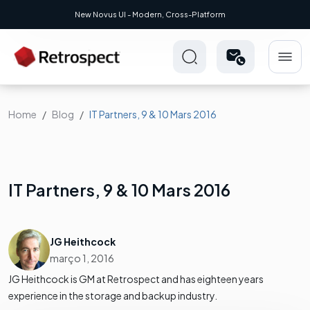
New Novus UI - Modern, Cross-Platform
Home
Blog
IT Partners, 9 & 10 Mars 2016
IT Partners, 9 & 10 Mars 2016
JG Heithcock
março 1, 2016
JG Heithcock is GM at Retrospect and has eighteen years
experience in the storage and backup industry.