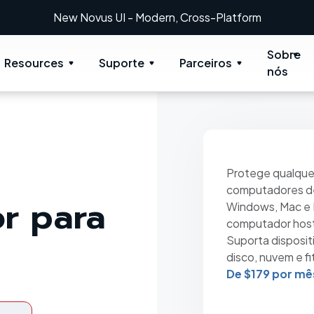
ern, Cross-Platform
Sobre
Resources
Suporte
Parceiros
nós
Protege qualque
computadores d
or para
Windows, Mac e 
computador host
Suporta disposi
disco, nuvem e fi
De $179 por mê