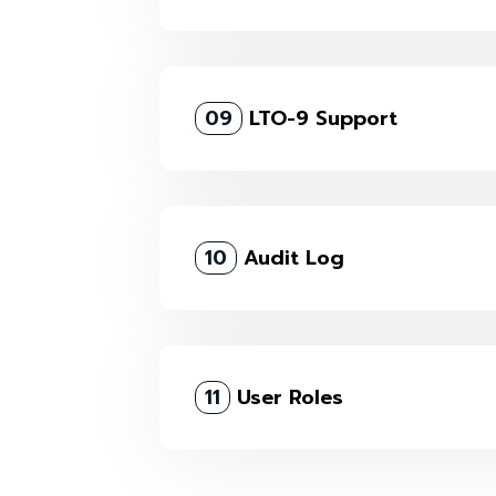
09
LTO-9 Support
10
Audit Log
11
User Roles