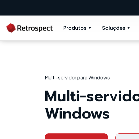
New: Retrospect 20.0.1
New Novus UI - Mod
Produtos
Soluções
Multi-servidor para Windows
Multi-servid
Windows