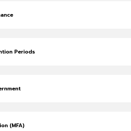
mance
ntion Periods
vernment
ion (MFA)