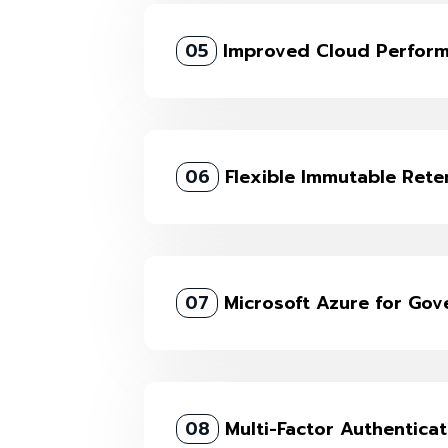
05
Improved Cloud Perfor
06
Flexible Immutable Rete
07
Microsoft Azure for Go
08
Multi-Factor Authenticat