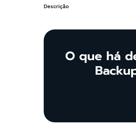
Descrição
O que há d
Backup