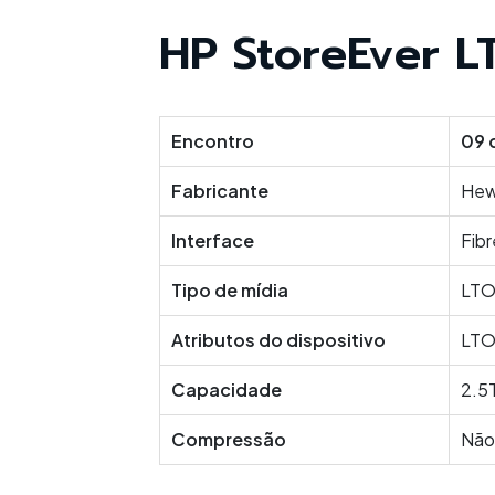
HP StoreEver L
Encontro
09 
Fabricante
Hew
Interface
Fib
Tipo de mídia
LT
Atributos do dispositivo
LTO
Capacidade
2.5
Compressão
Não