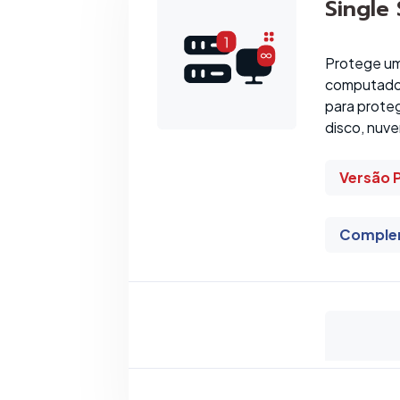
Single
Protege um
computador
para prote
disco, nuve
Versão 
Comple