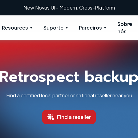
New: Retrospect 20.0.1
Sobre
Resources
Suporte
Parceiros
nós
Retrospect backu
Find a certified local partner or national reseller near you
Find a reseller