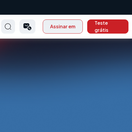
Teste
Assinar em
grátis
p