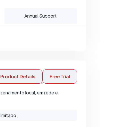
Annual Support
Product Details
Free Trial
azenamento local, em rede e
limitado.