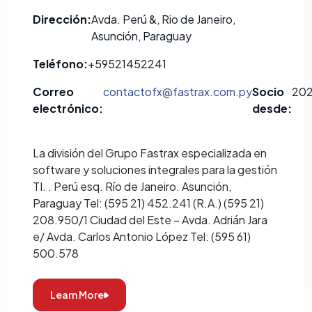
Dirección:
Avda. Perú &, Rio de Janeiro,
Asunción, Paraguay
Teléfono:
+59521452241
Correo
contactofx@fastrax.com.py
Socio
20
electrónico:
desde:
La división del Grupo Fastrax especializada en
software y soluciones integrales para la gestión
TI. . Perú esq. Río de Janeiro. Asunción,
Paraguay Tel: (595 21) 452.241 (R.A.) (595 21)
208.950/1 Ciudad del Este – Avda. Adrián Jara
e/ Avda. Carlos Antonio López Tel: (595 61)
500.578
Learn More