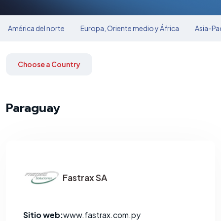
América del norte
Europa, Oriente medio y África
Asia-Pac
Choose a Country
Paraguay
Fastrax SA
Sitio web:
www.fastrax.com.py