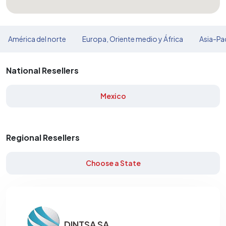
América del norte
Europa, Oriente medio y África
Asia-Pac
National Resellers
Mexico
Regional Resellers
Choose a State
DINTSA SA