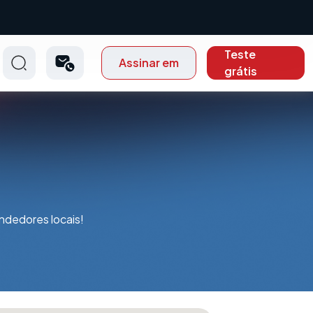
Teste
Assinar em
grátis
ndedores locais!