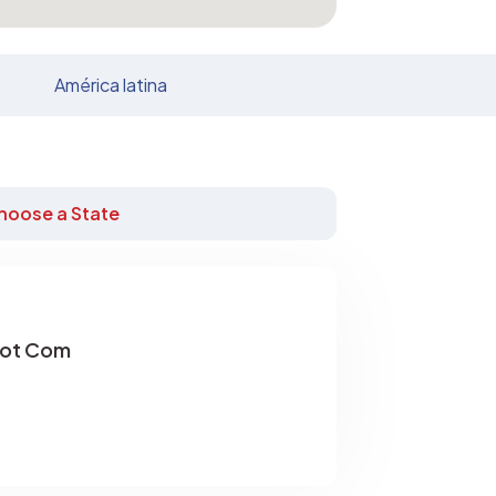
América latina
hoose a State
Dot Com