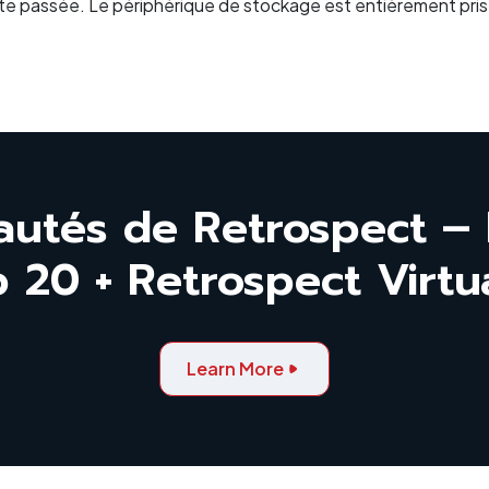
ète passée. Le périphérique de stockage est entièrement pris
autés de Retrospect – 
 20 + Retrospect Virtu
Learn More