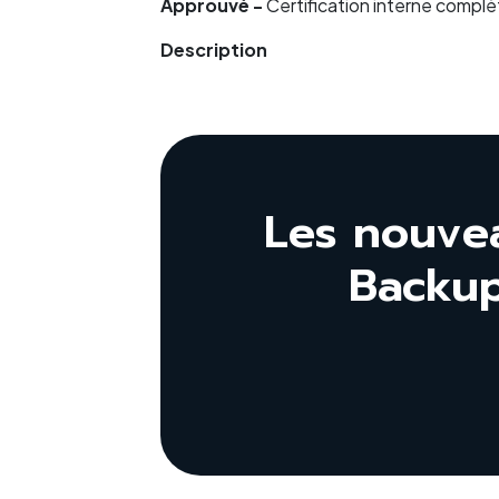
Approuvé -
Certification interne compl
Description
Les nouve
Backup