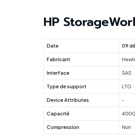
HP StorageWork
Date
09 d
Fabricant
Hewle
Interface
SAS
Type de support
LTO
Device Attributes
-
Capacité
400G
Compression
Non