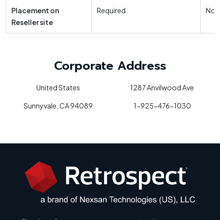
Placement on
Required
Not 
Reseller site
Corporate Address
United States
1287 Anvilwood Ave
Sunnyvale, CA 94089
1-925-476-1030