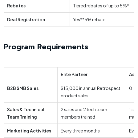
Rebates
Tiered rebates of up to 5%*
Deal Registration
Yes**5% rebate
Program Requirements
Elite Partner
Ass
B2B SMB Sales
$15,000 in annual Retrospect
0
product sales
Sales & Technical
2 sales and 2 tech team
1 sa
Team Training
members trained
mem
Marketing Activities
Every three months
Ever