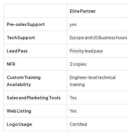
Elite Partner
Pre-sales Support
yes
Tech Support
Europe and US Business hours
Lead Pass
Priority lead pass
NFR
2 copies
Custom Training
Engineer-level technical
Availability
training
Sales and Marketing Tools
Yes
Web Listing
Yes
Logo Usage
Certified