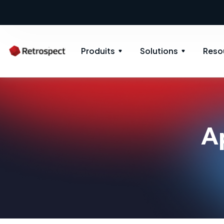
New: Retrospect 20.0.1
N
Produits
Solutions
Reso
A