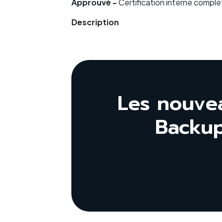
Approuvé -
Certification interne compl
Description
Les nouve
Backup