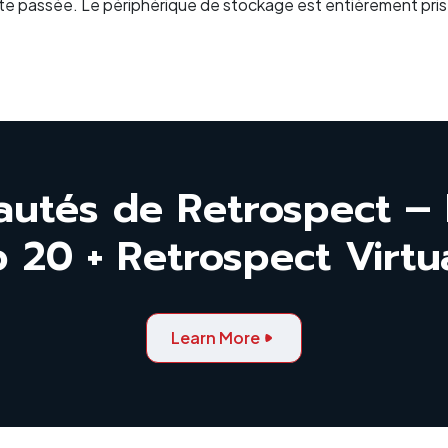
ète passée. Le périphérique de stockage est entièrement pris
autés de Retrospect – 
 20 + Retrospect Virtu
Learn More