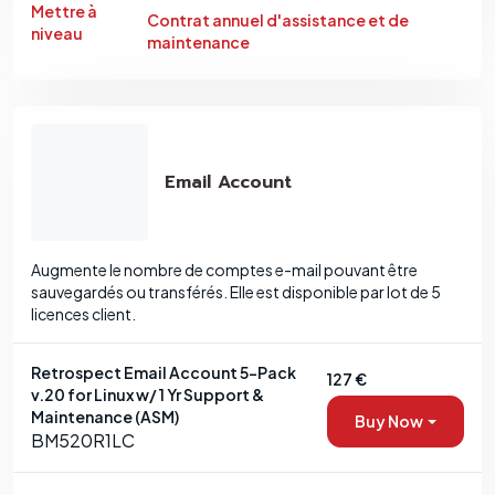
Mettre à
Contrat annuel d'assistance et de
niveau
maintenance
Email Account
Augmente le nombre de comptes e-mail pouvant être
sauvegardés ou transférés. Elle est disponible par lot de 5
licences client.
Retrospect Email Account 5-Pack
127 €
v.20 for Linux w/ 1 Yr Support &
Maintenance (ASM)
Buy Now
BM520R1LC