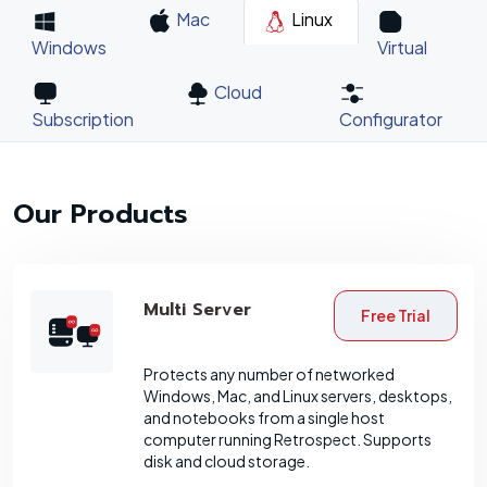
Mac
Linux
Windows
Virtual
Cloud
Subscription
Configurator
Our Products
Multi Server
Free Trial
Protects any number of networked
Windows, Mac, and Linux servers, desktops,
and notebooks from a single host
computer running Retrospect. Supports
disk and cloud storage.