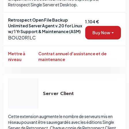
Retrospect Single Server et Desktop.
Retrospect Open File Backup
1.104 €
Unlimited Server Agent v.20 for Linux
w/ 1 Yr Support & Maintenance (ASM)
Buy Now
BOU20R1LC
Mettre à
Contrat annuel d'assistance et de
niveau
maintenance
Server Client
Cette extension augmente le nombre de serveurs mis en
réseau pouvant être sauvegardés avec les éditions Single
Server de Retrospect. Chaque copie de Retrospect Client