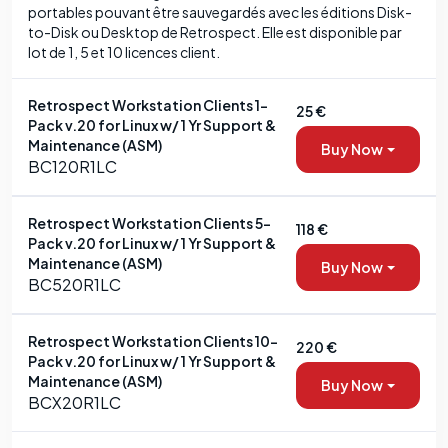
portables pouvant être sauvegardés avec les éditions Disk-
to-Disk ou Desktop de Retrospect. Elle est disponible par
lot de 1, 5 et 10 licences client.
Retrospect Workstation Clients 1-
25 €
Pack v.20 for Linux w/ 1 Yr Support &
Maintenance (ASM)
Buy Now
BC120R1LC
Retrospect Workstation Clients 5-
118 €
Pack v.20 for Linux w/ 1 Yr Support &
Maintenance (ASM)
Buy Now
BC520R1LC
Retrospect Workstation Clients 10-
220 €
Pack v.20 for Linux w/ 1 Yr Support &
Maintenance (ASM)
Buy Now
BCX20R1LC