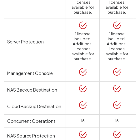
licenses
licenses
available for
available for
purchase.
purchase.
1 license
1 license
included.
included.
Server Protection
Additional
Additional
licenses
licenses
available for
available for
a
purchase.
purchase.
Management Console
NAS Backup Destination
Cloud Backup Destination
Concurrent Operations
16
16
NAS Source Protection