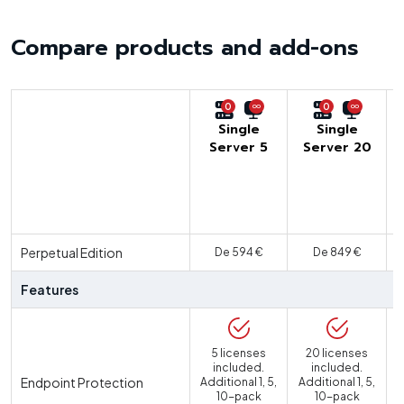
Compare products and add-ons
0
0
Single
Single
Server 5
Server 20
U
Perpetual Edition
De 594 €
De 849 €
Features
5 licenses
20 licenses
included.
included.
Endpoint Protection
Additional 1, 5,
Additional 1, 5,
10-pack
10-pack