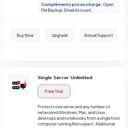
Compléments pris en charge
:
Open
File Backup, Email Account.
Buy Now
Upgrade
Annual Support
Single Server Unlimited
Free Trial
Protects one server and any number of
networked Windows, Mac, and Linux
desktops and notebooks from a single host
computer running Retrospect. Additional