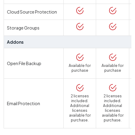
Cloud Source Protection
Storage Groups
Addons
Open File Backup
Available for
Available for
purchase
purchase
2 licenses
2 licenses
included.
included.
Email Protection
Additional
Additional
licenses
licenses
available for
available for
a
purchase.
purchase.