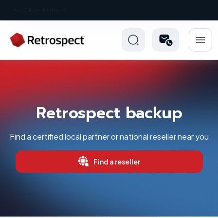
New: Retrospect 20.0.1
Retrospect backup
Find a certified local partner or national reseller near you
Find a reseller