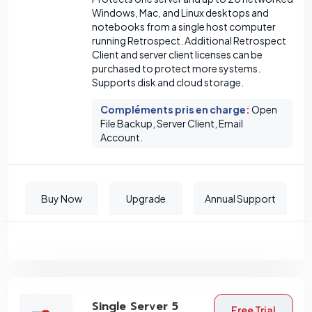
Windows, Mac, and Linux desktops and
notebooks from a single host computer
running Retrospect. Additional Retrospect
Client and server client licenses can be
purchased to protect more systems.
Supports disk and cloud storage.
Compléments pris en charge
:
Open
File Backup, Server Client, Email
Account.
Buy Now
Upgrade
Annual Support
Single Server 5
Free Trial