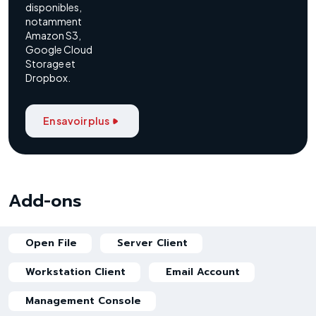
disponibles,
notamment
Amazon S3,
Google Cloud
Storage et
Dropbox.
En savoir plus
Add-ons
Open File
Server Client
Workstation Client
Email Account
Management Console