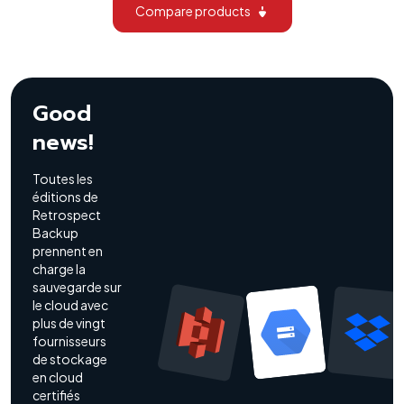
Compare products
Good
news!
Toutes les
éditions de
Retrospect
Backup
prennent en
charge la
sauvegarde sur
le cloud avec
plus de vingt
fournisseurs
de stockage
en cloud
certifiés