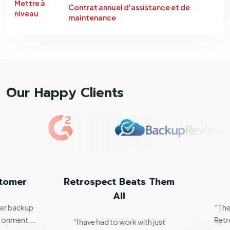
Mettre à
Contrat annuel d'assistance et de
niveau
maintenance
Our Happy Clients
tomer
Retrospect Beats Them
All
er backup
“The 
ronment.
Retro
“I have had to work with just