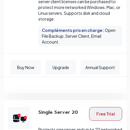
server client licenses can be purchased to
protect more networked Windows, Mac, or
Linux servers. Supports disk and cloud
storage.
Compléments pris en charge
:
Open
File Backup, Server Client, Email
Account.
Buy Now
Upgrade
Annual Support
Single Server 20
Free Trial
Protects one server and up to 20 networked