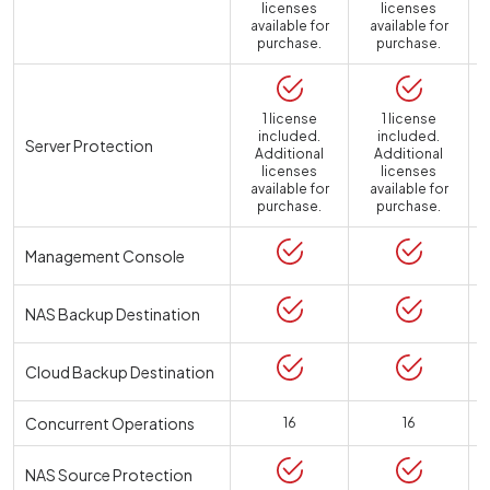
licenses
licenses
available for
available for
purchase.
purchase.
1 license
1 license
included.
included.
Server Protection
Additional
Additional
licenses
licenses
available for
available for
a
purchase.
purchase.
Management Console
NAS Backup Destination
Cloud Backup Destination
Concurrent Operations
16
16
NAS Source Protection