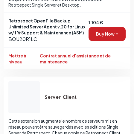
Retrospect Single Server et Desktop.
Retrospect Open File Backup
1.104 €
Unlimited Server Agent v.20 for Linux
w/ 1 Yr Support & Maintenance (ASM)
Buy Now
BOU20R1LC
Mettre à
Contrat annuel d'assistance et de
niveau
maintenance
Server Client
Cette extension augmente le nombre de serveurs mis en
réseau pouvant être sauvegardés avec les éditions Single
Server de Retrospect. Chaque copie de Retrospect Client