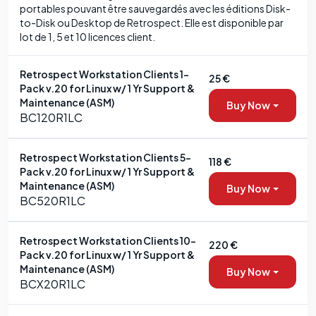
portables pouvant être sauvegardés avec les éditions Disk-
to-Disk ou Desktop de Retrospect. Elle est disponible par
lot de 1, 5 et 10 licences client.
Retrospect Workstation Clients 1-
25 €
Pack v.20 for Linux w/ 1 Yr Support &
Maintenance (ASM)
Buy Now
BC120R1LC
Retrospect Workstation Clients 5-
118 €
Pack v.20 for Linux w/ 1 Yr Support &
Maintenance (ASM)
Buy Now
BC520R1LC
Retrospect Workstation Clients 10-
220 €
Pack v.20 for Linux w/ 1 Yr Support &
Maintenance (ASM)
Buy Now
BCX20R1LC