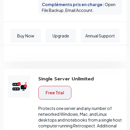
Compléments pris en charge
:
Open
File Backup, Email Account.
Buy Now
Upgrade
Annual Support
Single Server Unlimited
Free Trial
Protects one server and any number of
networked Windows, Mac, and Linux
desktops and notebooks from a single host
computer running Retrospect. Additional