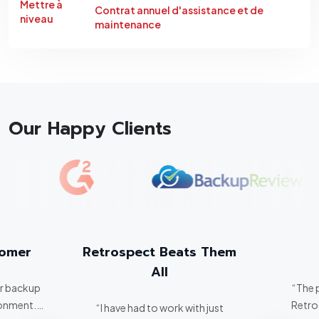
Mettre à
Contrat annuel d'assistance et de
niveau
maintenance
Our Happy Clients
tomer
Retrospect Beats Them
All
er backup
“The 
ronment.
Retro
“I have had to work with just