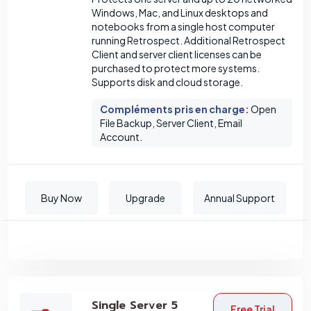
Windows, Mac, and Linux desktops and
notebooks from a single host computer
running Retrospect. Additional Retrospect
Client and server client licenses can be
purchased to protect more systems.
Supports disk and cloud storage.
Compléments pris en charge
:
Open
File Backup, Server Client, Email
Account.
Buy Now
Upgrade
Annual Support
Single Server 5
Free Trial