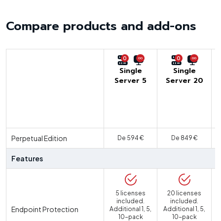
Compare products and add-ons
0
0
Single
Single
Server 5
Server 20
U
Perpetual Edition
De 594 €
De 849 €
Features
5 licenses
20 licenses
included.
included.
Endpoint Protection
Additional 1, 5,
Additional 1, 5,
10-pack
10-pack