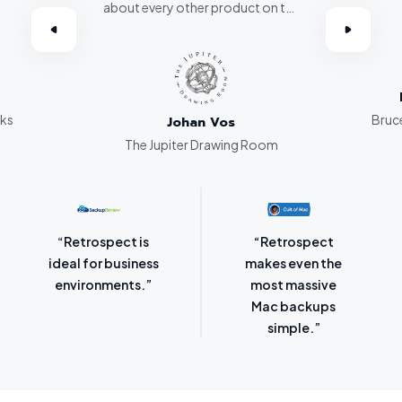
about every other product on the
omer.”
market. Retrospect beats them
all hands down.”
rks
Bruce
Johan Vos
The Jupiter Drawing Room
“Retrospect for
“Laser-sharp
Mac is bursting
focus on
with backup
protecting
options.”
SMBs.”