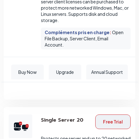
server client licenses can be purchased to
protect more networked Windows, Mac, or
Linux servers. Supports disk and cloud
storage.
Compléments pris en charge
:
Open
File Backup, Server Client, Email
Account.
Buy Now
Upgrade
Annual Support
Single Server 20
Free Trial
Protects one server and up to 20 networked