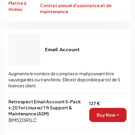
Mettre à
Contrat annuel d'assistance et de
niveau
maintenance
Email Account
Augmente le nombre de comptes e-mail pouvant être
sauvegardés ou transférés. Elle est disponible par lot de 5
licences client.
Retrospect Email Account 5-Pack
127 €
v.20 for Linux w/ 1 Yr Support &
Maintenance (ASM)
Buy Now
BM520R1LC