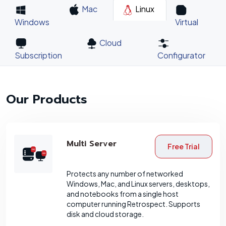
Mac
Linux
Windows
Virtual
Cloud
Subscription
Configurator
Our Products
Multi Server
Free Trial
Protects any number of networked
Windows, Mac, and Linux servers, desktops,
and notebooks from a single host
computer running Retrospect. Supports
disk and cloud storage.