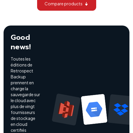
Compare products
Good
news!
Toutes les
éditions de
Retrospect
Backup
prennent en
charge la
sauvegarde sur
le cloud avec
plus de vingt
fournisseurs
de stockage
en cloud
certifiés