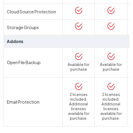
Cloud Source Protection
Storage Groups
Addons
Open File Backup
Available for
Available for
purchase
purchase
2 licenses
2 licenses
included.
included.
Email Protection
Additional
Additional
licenses
licenses
available for
available for
a
purchase.
purchase.