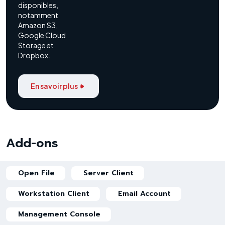
disponibles,
notamment
Amazon S3,
Google Cloud
Storage et
Dropbox.
En savoir plus
Add-ons
Open File
Server Client
Workstation Client
Email Account
Management Console