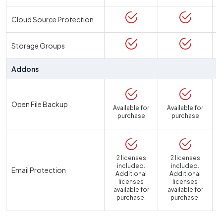
Cloud Source Protection
Storage Groups
Addons
Open File Backup
Available for
Available for
purchase
purchase
2 licenses
2 licenses
included.
included.
Email Protection
Additional
Additional
licenses
licenses
available for
available for
a
purchase.
purchase.