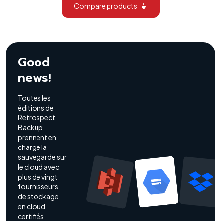
Compare products
Good
news!
Toutes les
éditions de
Retrospect
Backup
prennent en
charge la
sauvegarde sur
le cloud avec
plus de vingt
fournisseurs
de stockage
en cloud
certifiés