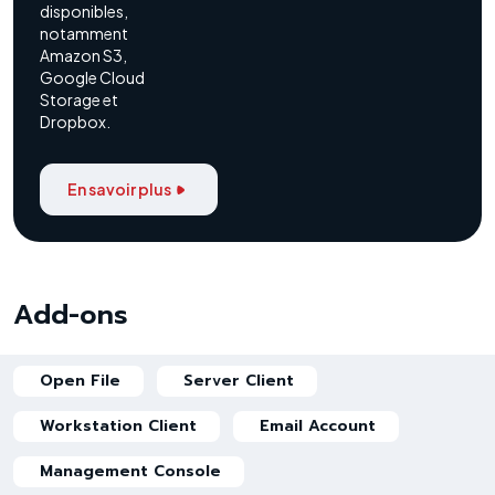
disponibles,
notamment
Amazon S3,
Google Cloud
Storage et
Dropbox.
En savoir plus
Add-ons
Open File
Server Client
Workstation Client
Email Account
Management Console