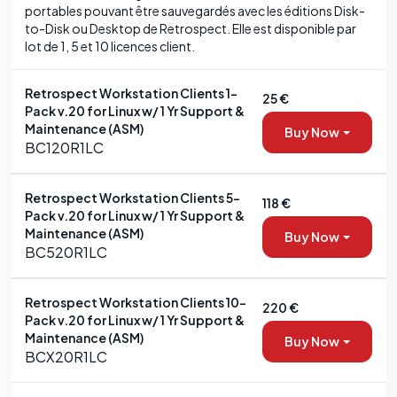
portables pouvant être sauvegardés avec les éditions Disk-
to-Disk ou Desktop de Retrospect. Elle est disponible par
lot de 1, 5 et 10 licences client.
Retrospect Workstation Clients 1-
25 €
Pack v.20 for Linux w/ 1 Yr Support &
Maintenance (ASM)
Buy Now
BC120R1LC
Retrospect Workstation Clients 5-
118 €
Pack v.20 for Linux w/ 1 Yr Support &
Maintenance (ASM)
Buy Now
BC520R1LC
Retrospect Workstation Clients 10-
220 €
Pack v.20 for Linux w/ 1 Yr Support &
Maintenance (ASM)
Buy Now
BCX20R1LC