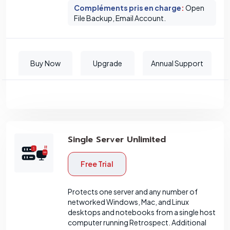
Compléments pris en charge
:
Open
File Backup, Email Account.
Buy Now
Upgrade
Annual Support
Single Server Unlimited
Free Trial
Protects one server and any number of
networked Windows, Mac, and Linux
desktops and notebooks from a single host
computer running Retrospect. Additional