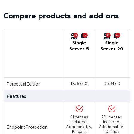
Compare products and add-ons
0
0
Single
Single
Server 5
Server 20
U
Perpetual Edition
De 594 €
De 849 €
Features
5 licenses
20 licenses
included.
included.
Endpoint Protection
Additional 1, 5,
Additional 1, 5,
10-pack
10-pack