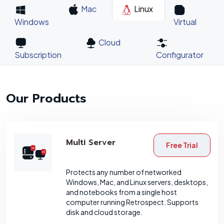
Mac
Linux
Windows
Virtual
Cloud
Subscription
Configurator
Our Products
Multi Server
Free Trial
Protects any number of networked
Windows, Mac, and Linux servers, desktops,
and notebooks from a single host
computer running Retrospect. Supports
disk and cloud storage.