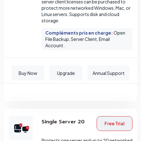
server client licenses can be purchased to
protect more networked Windows, Mac, or
Linux servers. Supports disk and cloud
storage.
Compléments pris en charge
:
Open
File Backup, Server Client, Email
Account.
Buy Now
Upgrade
Annual Support
Single Server 20
Free Trial
Protects one server and up to 20 networked