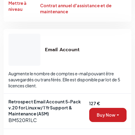
Mettre à
Contrat annuel d'assistance et de
niveau
maintenance
Email Account
Augmente le nombre de comptes e-mail pouvant être
sauvegardés ou transférés. Elle est disponible par lot de 5
licences client.
Retrospect Email Account 5-Pack
127 €
v.20 for Linux w/ 1 Yr Support &
Maintenance (ASM)
Buy Now
BM520R1LC