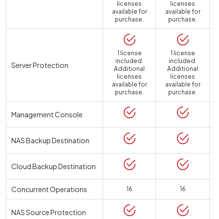
licenses
licenses
available for
available for
purchase.
purchase.
1 license
1 license
included.
included.
Server Protection
Additional
Additional
licenses
licenses
available for
available for
a
purchase.
purchase.
Management Console
NAS Backup Destination
Cloud Backup Destination
Concurrent Operations
16
16
NAS Source Protection