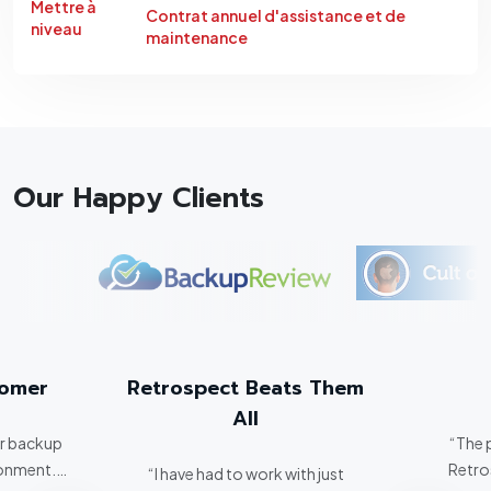
Mettre à
Contrat annuel d'assistance et de
niveau
maintenance
Our Happy Clients
tomer
Retrospect Beats Them
All
er backup
“The 
ronment.
Retro
“I have had to work with just