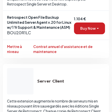
Retrospect Single Server et Desktop.
Retrospect Open File Backup
1.104 €
Unlimited Server Agent v.20 for Linux
w/ 1 Yr Support & Maintenance (ASM)
Buy Now
BOU20R1LC
Mettre à
Contrat annuel d'assistance et de
niveau
maintenance
Server Client
Cette extension augmente le nombre de serveurs mis en
réseau pouvant être sauvegardés avec les éditions Single
Server de Retrospect. Chaque copie de Retrospect Client