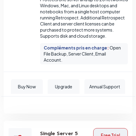
Windows, Mac, and Linux desktops and
notebooks from a single host computer
running Retrospect. Additional Retrospect
Client and server client licenses can be
purchased to protect more systems.
Supports disk and cloud storage.
Compléments pris en charge
:
Open
File Backup, Server Client, Email
Account.
Buy Now
Upgrade
Annual Support
Single Server 5
Free Trial