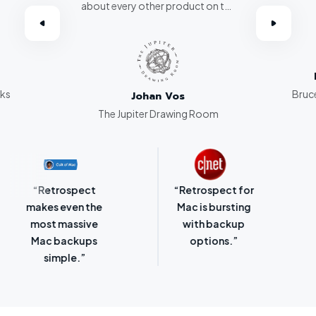
about every other product on the
omer.”
market. Retrospect beats them
all hands down.”
rks
Bruce
Johan Vos
The Jupiter Drawing Room
“Retrospect for
“Laser-sharp
Mac is bursting
focus on
with backup
protecting
options.”
SMBs.”