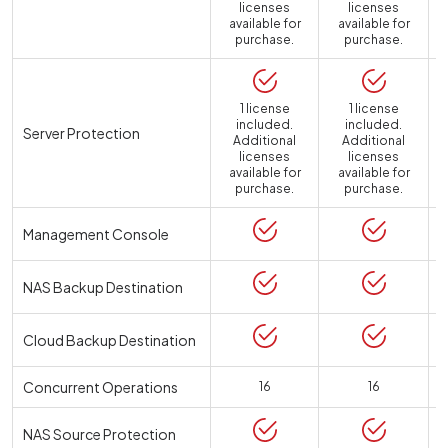
licenses
licenses
available for
available for
purchase.
purchase.
1 license
1 license
included.
included.
Server Protection
Additional
Additional
licenses
licenses
available for
available for
a
purchase.
purchase.
Management Console
NAS Backup Destination
Cloud Backup Destination
Concurrent Operations
16
16
NAS Source Protection