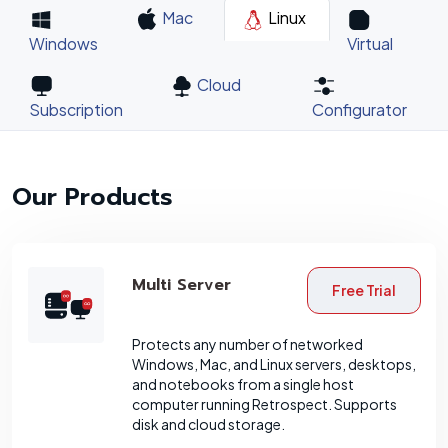
Mac
Linux
Windows
Virtual
Cloud
Subscription
Configurator
Our Products
Multi Server
Free Trial
Protects any number of networked
Windows, Mac, and Linux servers, desktops,
and notebooks from a single host
computer running Retrospect. Supports
disk and cloud storage.