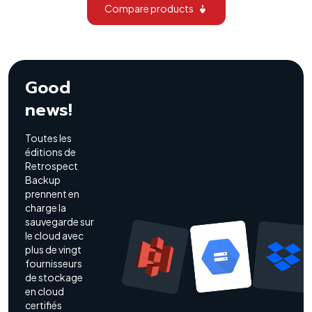
Compare products
Good
news!
Toutes les
éditions de
Retrospect
Backup
prennent en
charge la
sauvegarde sur
le cloud avec
plus de vingt
fournisseurs
de stockage
en cloud
certifiés