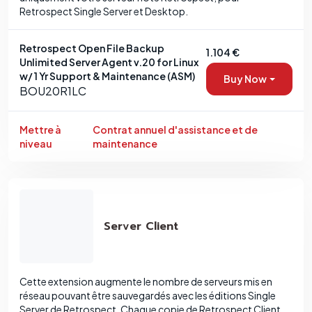
Retrospect Single Server et Desktop.
Retrospect Open File Backup
1.104 €
Unlimited Server Agent v.20 for Linux
w/ 1 Yr Support & Maintenance (ASM)
Buy Now
BOU20R1LC
Mettre à
Contrat annuel d'assistance et de
niveau
maintenance
Server Client
Cette extension augmente le nombre de serveurs mis en
réseau pouvant être sauvegardés avec les éditions Single
Server de Retrospect. Chaque copie de Retrospect Client