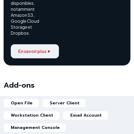
disponibles,
notamment
Amazon S3,
Google Cloud
Storage et
Dropbox.
En savoir plus
Add-ons
Open File
Server Client
Workstation Client
Email Account
Management Console