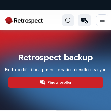
New: Retrospect 20.0.1
Retrospect backup
Find a certified local partner or national reseller near you
Find a reseller