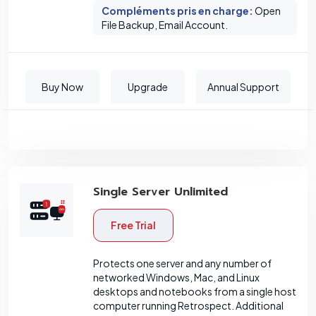
Compléments pris en charge
:
Open
File Backup, Email Account.
Buy Now
Upgrade
Annual Support
Single Server Unlimited
Free Trial
Protects one server and any number of
networked Windows, Mac, and Linux
desktops and notebooks from a single host
computer running Retrospect. Additional