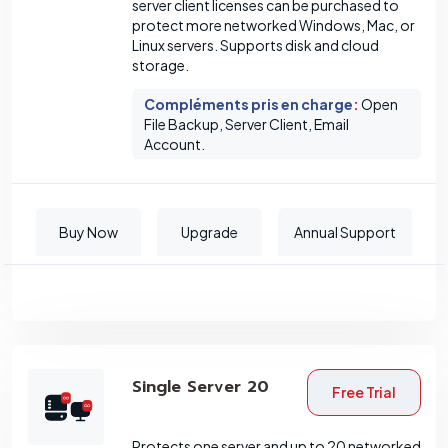
server client licenses can be purchased to
protect more networked Windows, Mac, or
Linux servers. Supports disk and cloud
storage.
Compléments pris en charge
:
Open
File Backup, Server Client, Email
Account.
Buy Now
Upgrade
Annual Support
Single Server 20
Free Trial
Protects one server and up to 20 networked