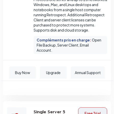
Windows, Mac, and Linux desktops and
notebooks from a single host computer
running Retrospect. Additional Retrospect
Client and server client licenses can be
purchased to protect more systems.
Supports disk and cloud storage.
Compléments pris en charge
:
Open
File Backup, Server Client, Email
Account.
Buy Now
Upgrade
Annual Support
Single Server 5
Free Trial