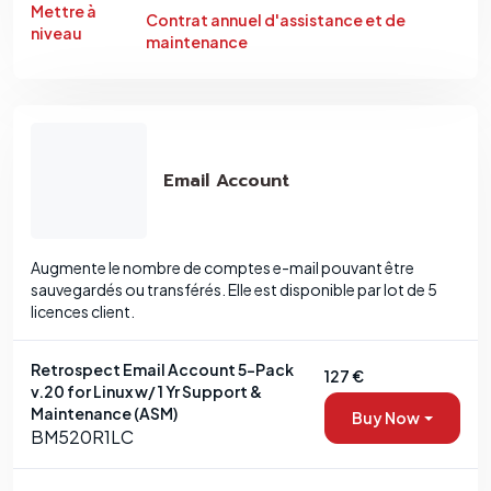
Mettre à
Contrat annuel d'assistance et de
niveau
maintenance
Email Account
Augmente le nombre de comptes e-mail pouvant être
sauvegardés ou transférés. Elle est disponible par lot de 5
licences client.
Retrospect Email Account 5-Pack
127 €
v.20 for Linux w/ 1 Yr Support &
Maintenance (ASM)
Buy Now
BM520R1LC