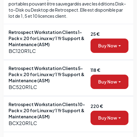
portables pouvant être sauvegardés avec les éditions Disk-
to-Disk ou Desktop de Retrospect. Elle est disponible par
lot de 1, 5 et 10 licences client.
Retrospect Workstation Clients 1-
25 €
Pack v.20 for Linux w/ 1 Yr Support &
Maintenance (ASM)
Buy Now
BC120R1LC
Retrospect Workstation Clients 5-
118 €
Pack v.20 for Linux w/ 1 Yr Support &
Maintenance (ASM)
Buy Now
BC520R1LC
Retrospect Workstation Clients 10-
220 €
Pack v.20 for Linux w/ 1 Yr Support &
Maintenance (ASM)
Buy Now
BCX20R1LC