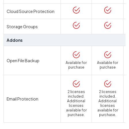
Cloud Source Protection
Storage Groups
Addons
Open File Backup
Available for
Available for
purchase
purchase
2 licenses
2 licenses
included.
included.
Email Protection
Additional
Additional
licenses
licenses
available for
available for
a
purchase.
purchase.