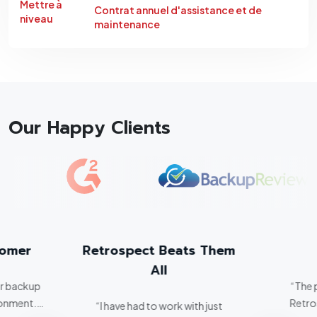
Mettre à
Contrat annuel d'assistance et de
niveau
maintenance
Our Happy Clients
tomer
Retrospect Beats Them
All
er backup
“The 
ronment.
Retro
“I have had to work with just