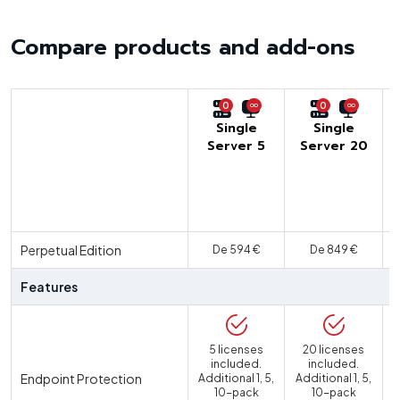
Compare products and add-ons
0
0
Single
Single
Server 5
Server 20
U
Perpetual Edition
De 594 €
De 849 €
Features
5 licenses
20 licenses
included.
included.
Endpoint Protection
Additional 1, 5,
Additional 1, 5,
10-pack
10-pack