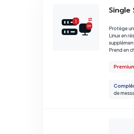
Single
Protège un 
Linux en ré
supplément
Prend en ch
Premium
Complém
de messa