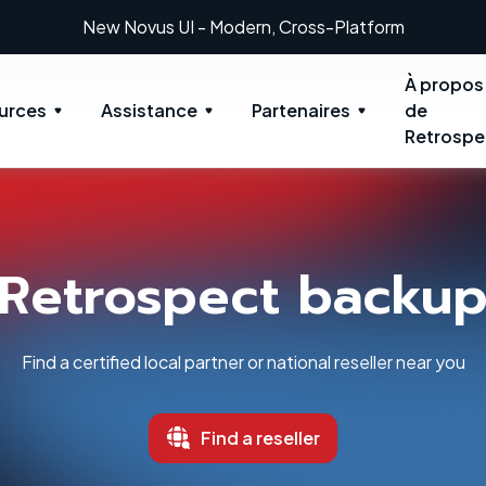
New: Retrospect 20.0.1
À propos
urces
Assistance
Partenaires
de
Retrospe
Retrospect backu
Find a certified local partner or national reseller near you
Find a reseller