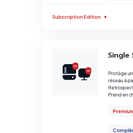
Subscription Edition
Single
Protège un 
réseau à pa
Retrospect
Prend en ch
Premiu
Complém