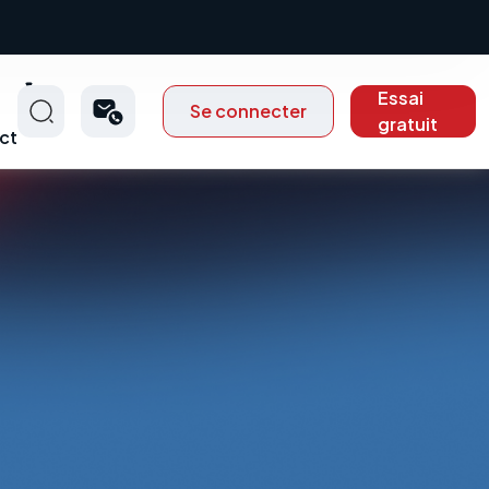
Essai
Se connecter
gratuit
ct
p