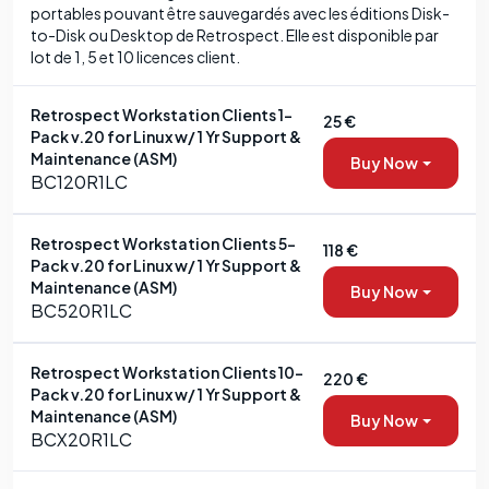
portables pouvant être sauvegardés avec les éditions Disk-
to-Disk ou Desktop de Retrospect. Elle est disponible par
lot de 1, 5 et 10 licences client.
Retrospect Workstation Clients 1-
25 €
Pack v.20 for Linux w/ 1 Yr Support &
Maintenance (ASM)
Buy Now
BC120R1LC
Retrospect Workstation Clients 5-
118 €
Pack v.20 for Linux w/ 1 Yr Support &
Maintenance (ASM)
Buy Now
BC520R1LC
Retrospect Workstation Clients 10-
220 €
Pack v.20 for Linux w/ 1 Yr Support &
Maintenance (ASM)
Buy Now
BCX20R1LC