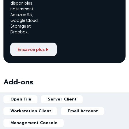
disponibles,
notamment
Amazon S3,
Google Cloud
Storage et
Dropbox.
En savoir plus
Add-ons
Open File
Server Client
Workstation Client
Email Account
Management Console