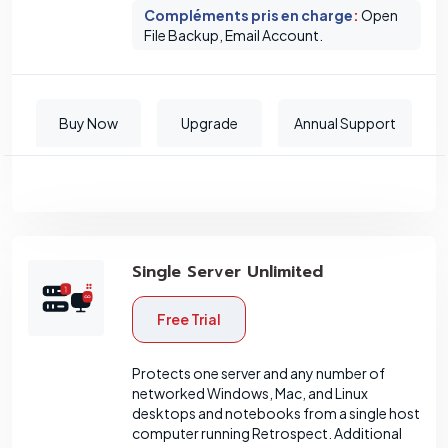
Compléments pris en charge
:
Open
File Backup, Email Account.
Buy Now
Upgrade
Annual Support
Single Server Unlimited
Free Trial
Protects one server and any number of
networked Windows, Mac, and Linux
desktops and notebooks from a single host
computer running Retrospect. Additional