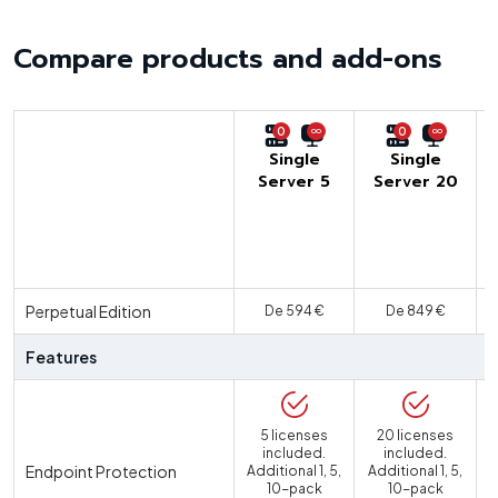
Compare products and add-ons
0
0
Single
Single
Server 5
Server 20
U
Perpetual Edition
De 594 €
De 849 €
Features
5 licenses
20 licenses
included.
included.
Endpoint Protection
Additional 1, 5,
Additional 1, 5,
10-pack
10-pack