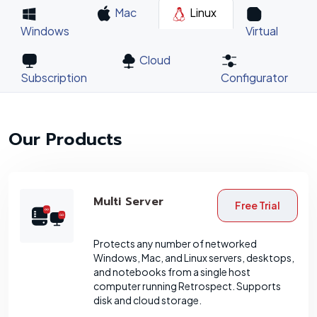
Mac
Linux
Windows
Virtual
Cloud
Subscription
Configurator
Our Products
Multi Server
Free Trial
Protects any number of networked
Windows, Mac, and Linux servers, desktops,
and notebooks from a single host
computer running Retrospect. Supports
disk and cloud storage.