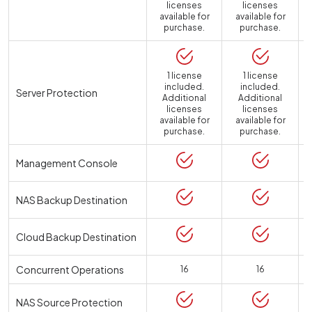
licenses
licenses
available for
available for
purchase.
purchase.
1 license
1 license
included.
included.
Server Protection
Additional
Additional
licenses
licenses
available for
available for
a
purchase.
purchase.
Management Console
NAS Backup Destination
Cloud Backup Destination
Concurrent Operations
16
16
NAS Source Protection