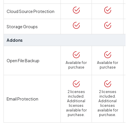
Cloud Source Protection
Storage Groups
Addons
Open File Backup
Available for
Available for
purchase
purchase
2 licenses
2 licenses
included.
included.
Email Protection
Additional
Additional
licenses
licenses
available for
available for
a
purchase.
purchase.