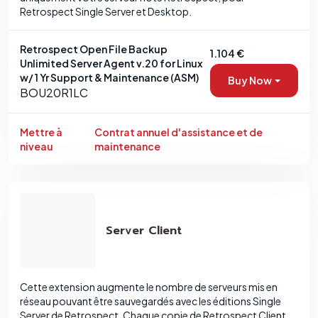
Retrospect Single Server et Desktop.
Retrospect Open File Backup
1.104 €
Unlimited Server Agent v.20 for Linux
w/ 1 Yr Support & Maintenance (ASM)
Buy Now
BOU20R1LC
Mettre à
Contrat annuel d'assistance et de
niveau
maintenance
Server Client
Cette extension augmente le nombre de serveurs mis en
réseau pouvant être sauvegardés avec les éditions Single
Server de Retrospect. Chaque copie de Retrospect Client