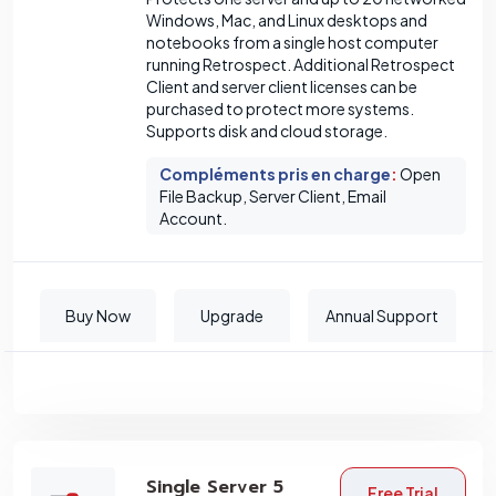
Windows, Mac, and Linux desktops and
notebooks from a single host computer
running Retrospect. Additional Retrospect
Client and server client licenses can be
purchased to protect more systems.
Supports disk and cloud storage.
Compléments pris en charge
:
Open
File Backup, Server Client, Email
Account.
Buy Now
Upgrade
Annual Support
Single Server 5
Free Trial