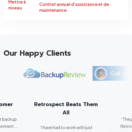
Mettre à
Contrat annuel d'assistance et de
niveau
maintenance
Our Happy Clients
tomer
Retrospect Beats Them
All
er backup
“The 
ronment.
Retro
“I have had to work with just