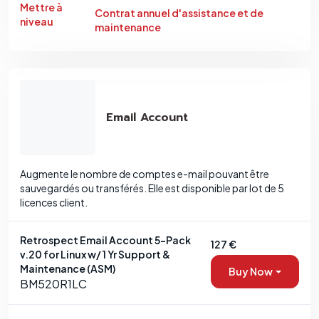
Mettre à
Contrat annuel d'assistance et de
niveau
maintenance
Email Account
Augmente le nombre de comptes e-mail pouvant être
sauvegardés ou transférés. Elle est disponible par lot de 5
licences client.
Retrospect Email Account 5-Pack
127 €
v.20 for Linux w/ 1 Yr Support &
Maintenance (ASM)
Buy Now
BM520R1LC