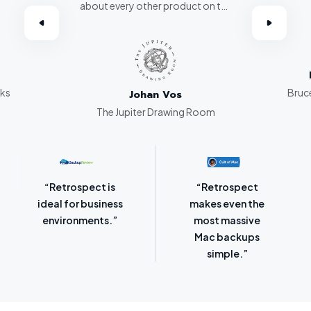
about every other product on the
omer.”
market. Retrospect beats them
all hands down.”
rks
Bruce
Johan Vos
The Jupiter Drawing Room
“Retrospect for
“Laser-sharp
Mac is bursting
focus on
with backup
protecting
options.”
SMBs.”