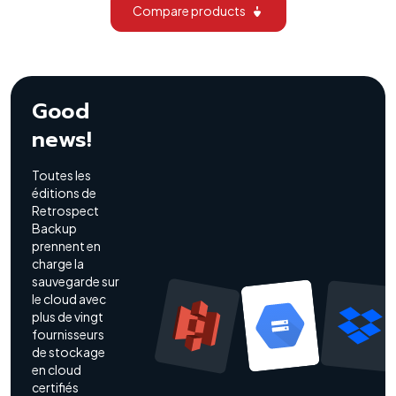
Compare products
Good
news!
Toutes les
éditions de
Retrospect
Backup
prennent en
charge la
sauvegarde sur
le cloud avec
plus de vingt
fournisseurs
de stockage
en cloud
certifiés