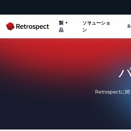
製
ソリューショ
R
品
ン
Retrospe