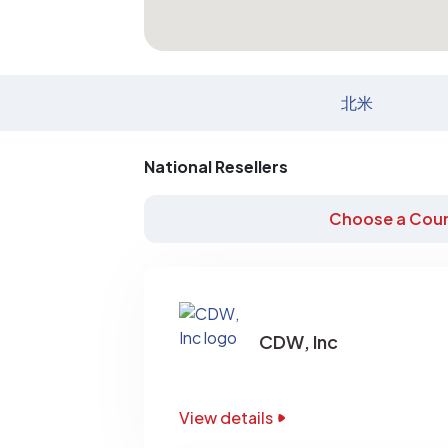
北米
National Resellers
Choose a Coun
CDW, Inc
View details