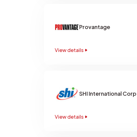
Provantage
View details
SHI International Corp
View details