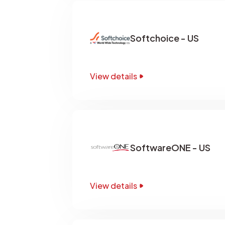
Softchoice - US
View details
SoftwareONE - US
View details