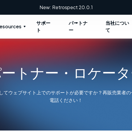
New: Retrospect 20.0.1
サポー
パートナ
当社につい
esources
ト
ー
て
パートナー・ロケータ
ctに関してウェブサイト上でのサポートが必要ですか？再販売業者
電話ください！