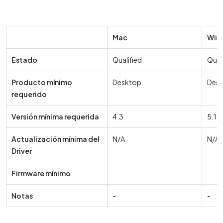
Mac
Win
Estado
Qualified
Qual
Producto mínimo
Desktop
Des
requerido
Versión mínima requerida
4.3
5.15
Actualización mínima del
N/A
N/A
Driver
Firmware mínimo
Notas
-
-