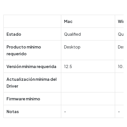
Mac
Win
Estado
Qualified
Qual
Producto mínimo
Desktop
Des
requerido
Versión mínima requerida
12.5
10.5
Actualización mínima del
Driver
Firmware mínimo
Notas
-
-