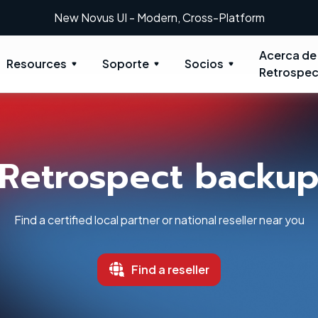
New: Retrospect 20.0.1
Acerca de
Resources
Soporte
Socios
Retrospec
Retrospect backu
Find a certified local partner or national reseller near you
Find a reseller