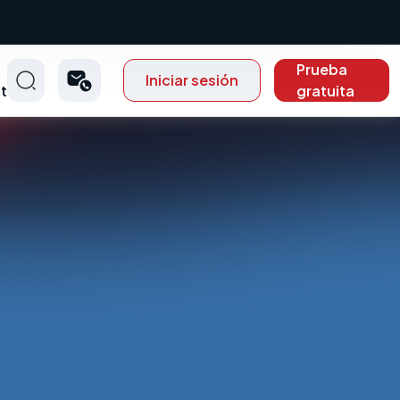
Prueba
Iniciar sesión
t
gratuita
p