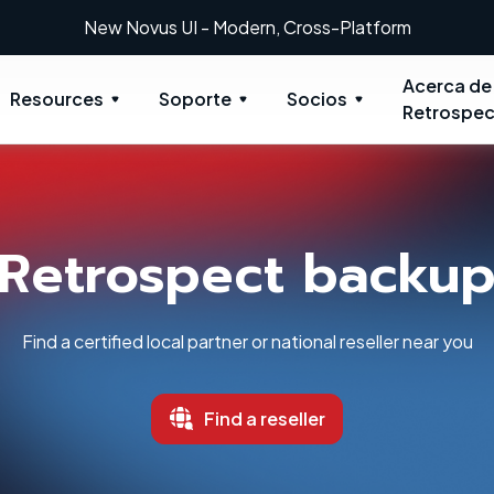
New: Retrospect 20.0.1
Acerca de
Resources
Soporte
Socios
Retrospec
Retrospect backu
Find a certified local partner or national reseller near you
Find a reseller