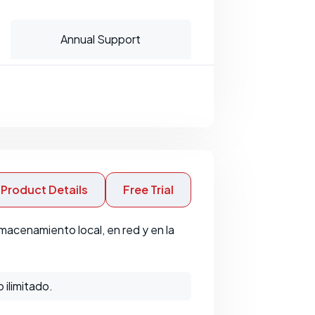
Annual Support
Product Details
Free Trial
lmacenamiento local, en red y en la
 ilimitado.