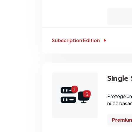
Subscription Edition
Single
Protege un 
nube basad
Premiu