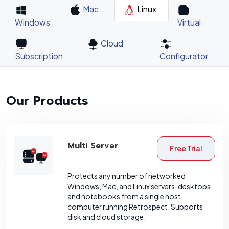
Mac
Linux
Windows
Virtual
Cloud
Subscription
Configurator
Our Products
Multi Server
Free Trial
Protects any number of networked
Windows, Mac, and Linux servers, desktops,
and notebooks from a single host
computer running Retrospect. Supports
disk and cloud storage.