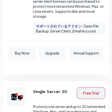
server client licenses can be purchased to
protect more networked Windows, Mac, or
Linux servers. Supports disk and cloud
storage.
サポートされているアドオン
:
Open File
Backup, Server Client, Email Account.
Buy Now
Upgrade
Annual Support
Single Server 20
Free Trial
Protects one server and up to 20 networked
Windows, Mac, and Linux desktops and