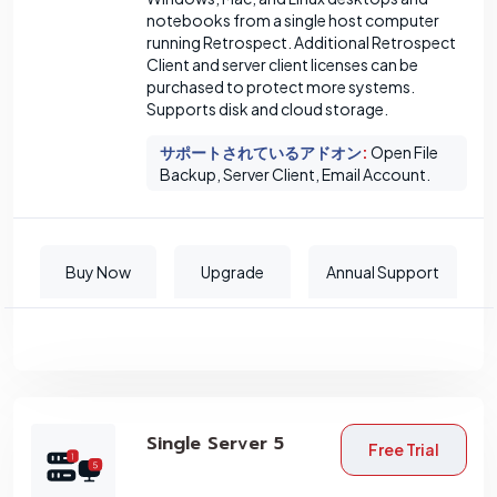
notebooks from a single host computer
running Retrospect. Additional Retrospect
Client and server client licenses can be
purchased to protect more systems.
Supports disk and cloud storage.
サポートされているアドオン
:
Open File
Backup, Server Client, Email Account.
Buy Now
Upgrade
Annual Support
Single Server 5
Free Trial