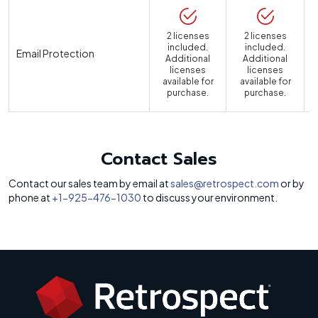
2 licenses
2 licenses
included.
included.
Email Protection
Additional
Additional
licenses
licenses
available for
available for
a
purchase.
purchase.
Contact Sales
Contact our sales team by email at
sales@retrospect.com
or by
phone at
+1-925-476-1030
to discuss your environment.