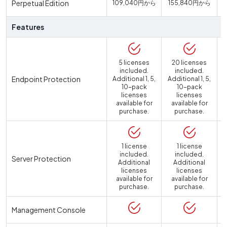
Perpetual Edition
109,040円から
155,840円から
Features
5 licenses
20 licenses
included.
included.
Endpoint Protection
Additional 1, 5,
Additional 1, 5,
10-pack
10-pack
licenses
licenses
available for
available for
purchase.
purchase.
1 license
1 license
included.
included.
Server Protection
Additional
Additional
licenses
licenses
available for
available for
a
purchase.
purchase.
Management Console