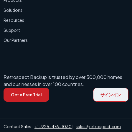
Products
Solutions
Resources
Support
Our Partners
Retrospect Backup is trusted by over 500,000 homes
and businesses in over 100 countries.
Get a Free Trial
サインイン
Contact Sales:
+1-925-476-1030
|
sales@retrospect.com