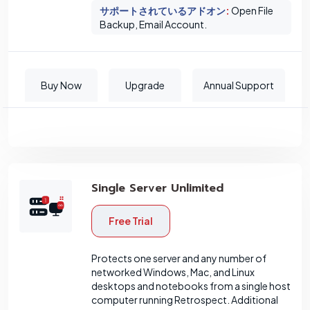
サポートされているアドオン
:
Open File
Backup, Email Account.
Buy Now
Upgrade
Annual Support
Single Server Unlimited
Free Trial
Protects one server and any number of
networked Windows, Mac, and Linux
desktops and notebooks from a single host
computer running Retrospect. Additional