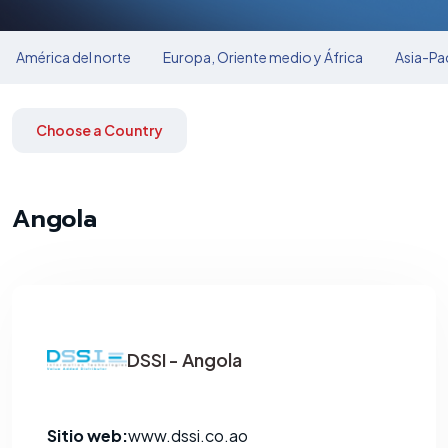
América del norte
Europa, Oriente medio y África
Asia-Pac
Choose a Country
Angola
DSSI - Angola
Sitio web:
www.dssi.co.ao