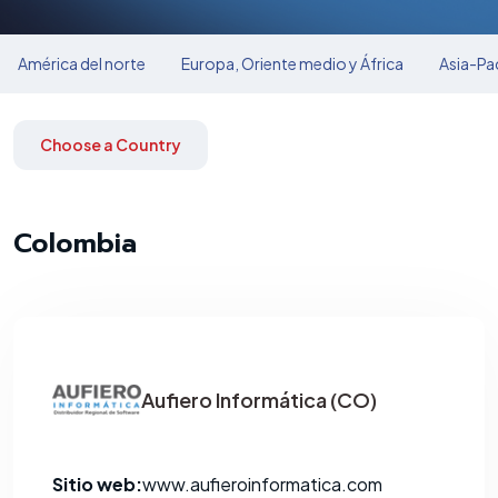
América del norte
Europa, Oriente medio y África
Asia-Pac
Choose a Country
Colombia
Aufiero Informática (CO)
Sitio web:
www.aufieroinformatica.com