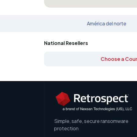
América del norte
National Resellers
Choose a Coun
Simple, safe, secure ransomware
protection