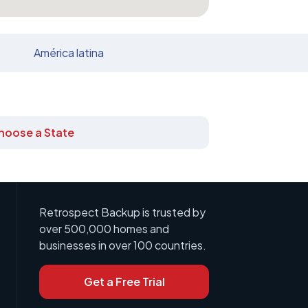
América latina
hoose a State
Retrospect Backup is trusted by
over 500,000 homes and
businesses in over 100 countries.
Get a Free Trial