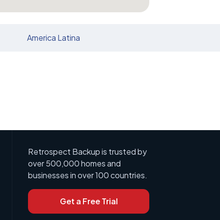
America Latina
Retrospect Backup is trusted by
over 500,000 homes and
businesses in over 100 countries.
Get a Free Trial