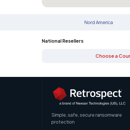
Nord America
National Resellers
Choose a Coun
Simple, safe, secure ransomware
protection