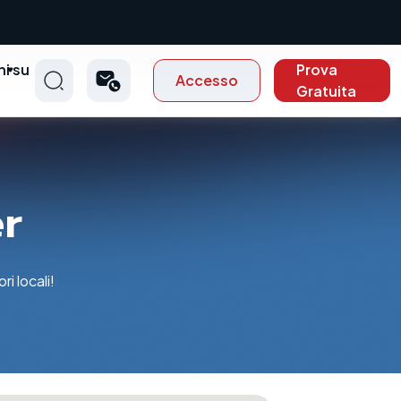
ni su
Prova
Accesso
t
Gratuita
er
i locali!