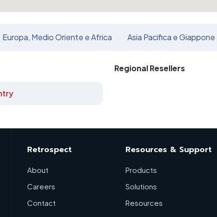
Europa, Medio Oriente e Africa
Asia Pacifica e Giappone
Regional Resellers
try
Retrospect
Resources & Support
About
Products
Careers
Solutions
Contact
Resources