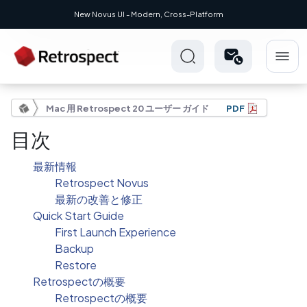
New Novus UI - Modern, Cross-Platform
Mac 用 Retrospect 20 ユーザー ガイド
PDF
目次
最新情報
Retrospect Novus
最新の改善と修正
Quick Start Guide
First Launch Experience
Backup
Restore
Retrospectの概要
Retrospectの概要