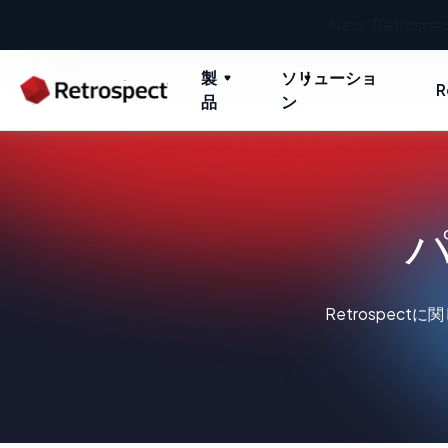
製
ソリューショ
R
品
ン
Retrospe