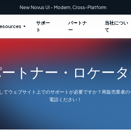
New: Retrospect 20.0.1
サポー
パートナ
当社につい
esources
ト
ー
て
パートナー・ロケータ
ctに関してウェブサイト上でのサポートが必要ですか？再販売業者
電話ください！