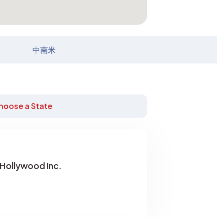
中南米
hoose a State
Hollywood Inc.