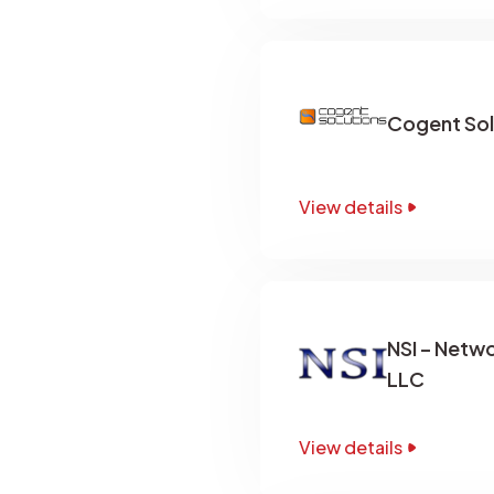
Cogent Sol
View details
NSI – Netwo
LLC
View details