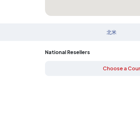
北米
National Resellers
Choose a Coun