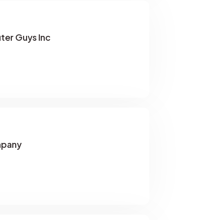
er Guys Inc
mpany