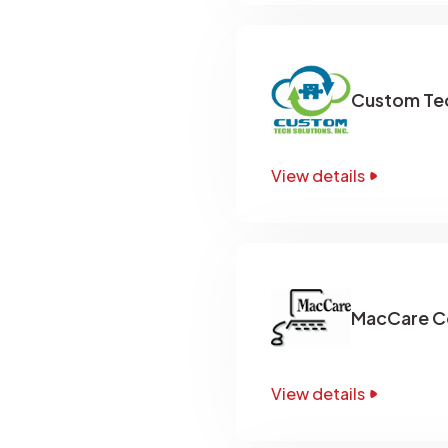
Custom Tech
View details
MacCare Co
View details