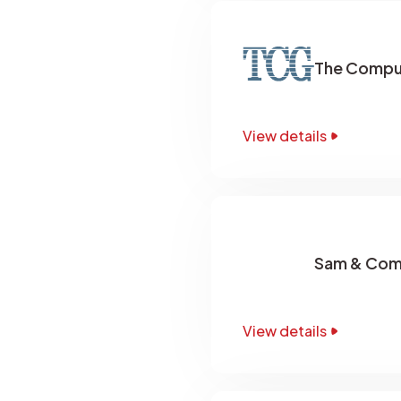
The Comput
View details
Sam & Co
View details