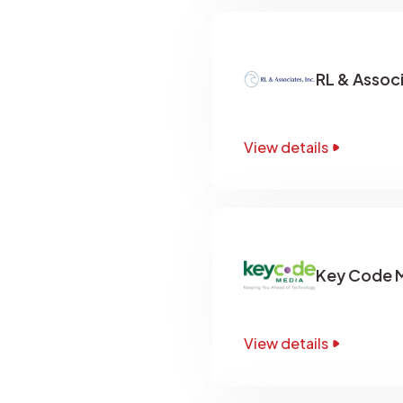
RL & Associ
View details
Key Code 
View details