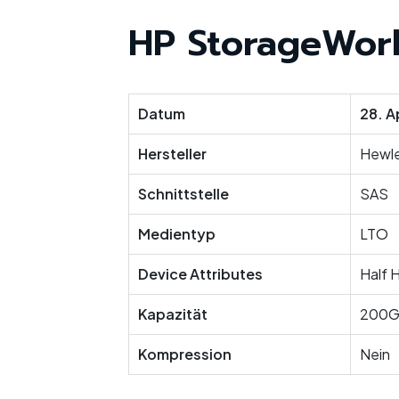
HP StorageWork
Datum
28. A
Hersteller
Hewle
Schnittstelle
SAS
Medientyp
LTO
Device Attributes
Half 
Kapazität
200G
Kompression
Nein