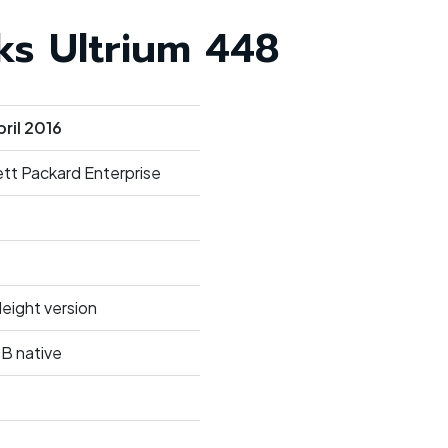
s Ultrium 448
pril 2016
tt Packard Enterprise
Height version
B native