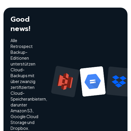
Good
news!
Alle
Retrospect
Backup-
Editionen
unterstützen
Cloud-
Backups mit
über zwanzig
zertifizierten
Cloud-
Speicheranbietern,
darunter
Amazon S3,
Google Cloud
Storage und
Dropbox.