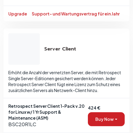
Upgrade
Support- und Wartungsvertrag für ein Jahr
Server Client
Erhöht die Anzahl der vernetzten Server, die mit Retrospect
Single Server-Editionen gesichert werden können. Jeder
Retrospect Server Client fügt eine Lizenz zum Schutz eines
zusätzlichen Servers als Netzwerk-Client hinzu.
Retrospect Server Client 1-Pack v.20
424 €
for Linux w/ 1 Yr Support &
Maintenance (ASM)
Buy Now
BSC20R1LC