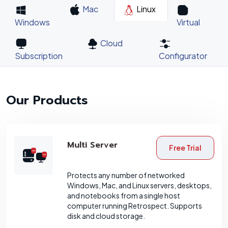
Mac
Linux
Windows
Virtual
Cloud
Subscription
Configurator
Our Products
Multi Server
Free Trial
Protects any number of networked
Windows, Mac, and Linux servers, desktops,
and notebooks from a single host
computer running Retrospect. Supports
disk and cloud storage.