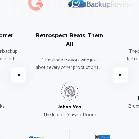
tomer
Retrospect Beats Them
All
er backup
“The 
ronment.
Retro
“I have had to work with just
about every other product on the
omer.”
market. Retrospect beats them
all hands down.”
rks
Bruce
Johan Vos
The Jupiter Drawing Room