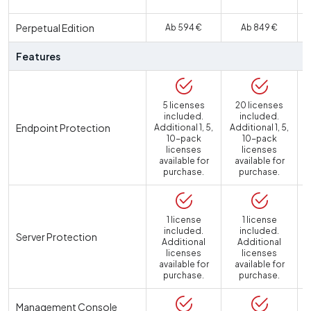
Perpetual Edition
Ab 594 €
Ab 849 €
Features
5 licenses
20 licenses
included.
included.
Endpoint Protection
Additional 1, 5,
Additional 1, 5,
10-pack
10-pack
licenses
licenses
available for
available for
purchase.
purchase.
1 license
1 license
included.
included.
Server Protection
Additional
Additional
licenses
licenses
available for
available for
a
purchase.
purchase.
Management Console