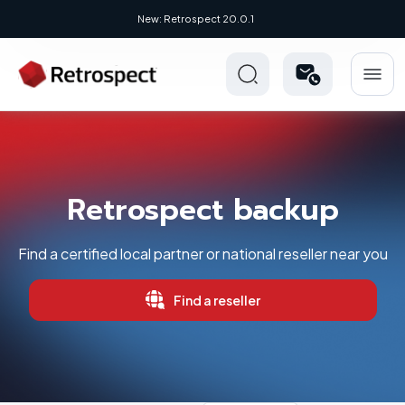
New: Retrospect 20.0.1
Retrospect backup
Find a certified local partner or national reseller near you
Find a reseller