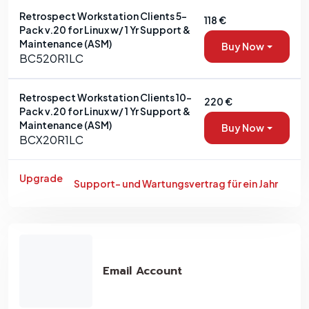
Retrospect Workstation Clients 5-
118 €
Pack v.20 for Linux w/ 1 Yr Support &
Maintenance (ASM)
Buy Now
BC520R1LC
Retrospect Workstation Clients 10-
220 €
Pack v.20 for Linux w/ 1 Yr Support &
Maintenance (ASM)
Buy Now
BCX20R1LC
Upgrade
Support- und Wartungsvertrag für ein Jahr
Email Account