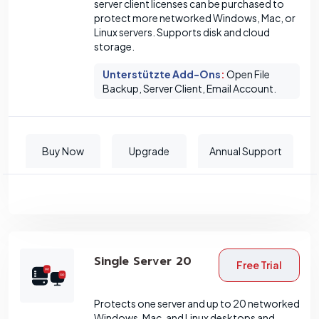
server client licenses can be purchased to
protect more networked Windows, Mac, or
Linux servers. Supports disk and cloud
storage.
Unterstützte Add-Ons
:
Open File
Backup, Server Client, Email Account.
Buy Now
Upgrade
Annual Support
Single Server 20
Free Trial
Protects one server and up to 20 networked
Windows, Mac, and Linux desktops and