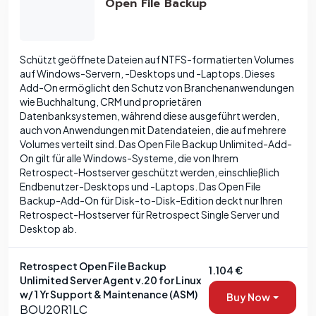
Open File Backup
Schützt geöffnete Dateien auf NTFS-formatierten Volumes
auf Windows-Servern, -Desktops und -Laptops. Dieses
Add-On ermöglicht den Schutz von Branchenanwendungen
wie Buchhaltung, CRM und proprietären
Datenbanksystemen, während diese ausgeführt werden,
auch von Anwendungen mit Datendateien, die auf mehrere
Volumes verteilt sind. Das Open File Backup Unlimited-Add-
On gilt für alle Windows-Systeme, die von Ihrem
Retrospect-Hostserver geschützt werden, einschließlich
Endbenutzer-Desktops und -Laptops. Das Open File
Backup-Add-On für Disk-to-Disk-Edition deckt nur Ihren
Retrospect-Hostserver für Retrospect Single Server und
Desktop ab.
Retrospect Open File Backup
1.104 €
Unlimited Server Agent v.20 for Linux
w/ 1 Yr Support & Maintenance (ASM)
Buy Now
BOU20R1LC