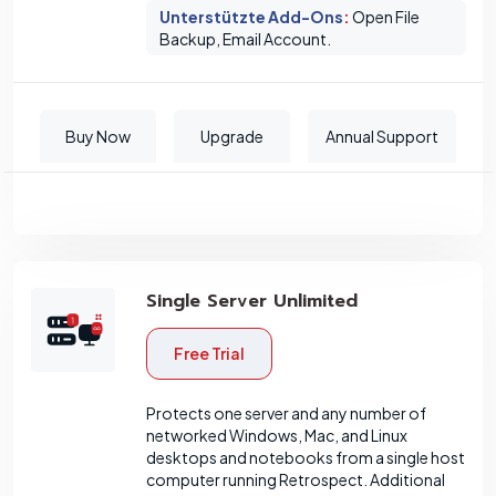
Unterstützte Add-Ons
:
Open File
Backup, Email Account.
Buy Now
Upgrade
Annual Support
Single Server Unlimited
Free Trial
Protects one server and any number of
networked Windows, Mac, and Linux
desktops and notebooks from a single host
computer running Retrospect. Additional