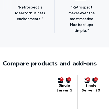
“Retrospect for
“Laser-sharp
Mac is bursting
focus on
with backup
protecting
options.”
SMBs.”
Compare products and add-ons
0
0
Single
Single
Server 5
Server 20
U