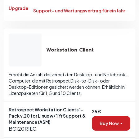
Upgrade
Support- und Wartungsvertrag für ein Jahr
Workstation Client
Erhöht die Anzahl der vernetzten Desktop- und Notebook-
Computer, die mit Retrospect Disk-to-Disk- oder
Desktop-Editionen gesichert werden können. Erhältlich in
Lizenzpaketen für 1, 5 und 10 Clients.
Retrospect Workstation Clients 1-
25 €
Pack v.20 for Linux w/ 1 Yr Support &
Maintenance (ASM)
Buy Now
BC120R1LC