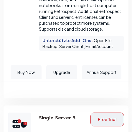
notebooks from a single host computer
running Retrospect. Additional Retrospect
Client and server client licenses can be
purchased to protect more systems.
Supports disk and cloud storage.
Unterstützte Add-Ons
:
Open File
Backup, Server Client, Email Account.
Buy Now
Upgrade
Annual Support
Single Server 5
Free Trial