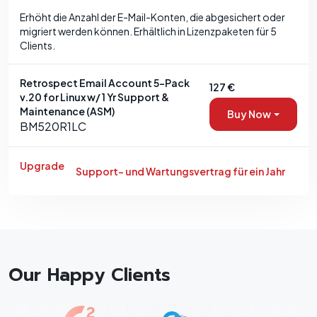
Erhöht die Anzahl der E-Mail-Konten, die abgesichert oder
migriert werden können. Erhältlich in Lizenzpaketen für 5
Clients.
Retrospect Email Account 5-Pack
127 €
v.20 for Linux w/ 1 Yr Support &
Maintenance (ASM)
Buy Now
BM520R1LC
Upgrade
Support- und Wartungsvertrag für ein Jahr
Our Happy Clients