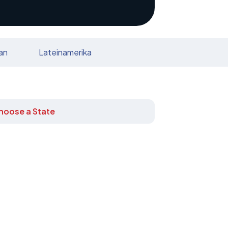
an
Lateinamerika
hoose a State