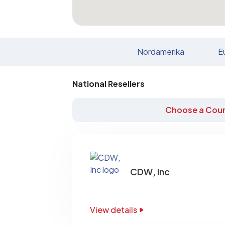
Nordamerika
E
National Resellers
Choose a Coun
CDW, Inc
View details