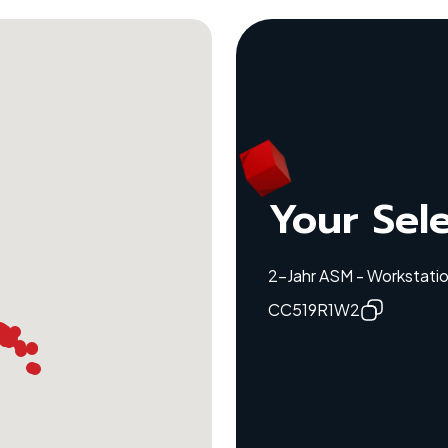
Your Sel
2-Jahr ASM - Workstatio
CC519R1W2