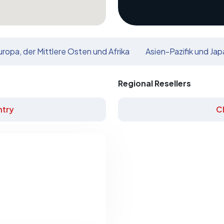
uropa, der Mittlere Osten und Afrika
Asien-Pazifik und Jap
Regional Resellers
try
C