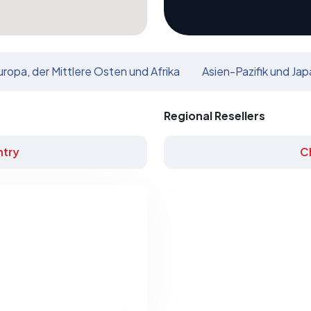
uropa, der Mittlere Osten und Afrika
Asien-Pazifik und Jap
Regional Resellers
try
C