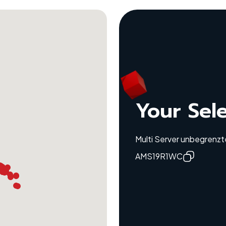
Your Sel
Multi Server unbegrenzt
AMS19R1WC