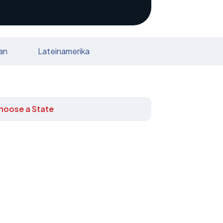
an
Lateinamerika
hoose a State