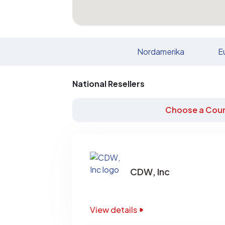
Nordamerika
E
National Resellers
Choose a Coun
CDW, Inc
View details