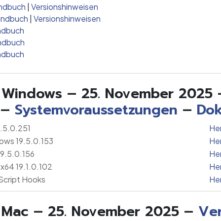
andbuch
|
Versionshinweisen
handbuch
|
Versionshinweisen
andbuch
andbuch
andbuch
ür Windows – 25. November 2025 
–
Systemvoraussetzungen
–
Dok
.5.0.251
He
ows 19.5.0.153
He
19.5.0.156
He
 x64 19.1.0.102
Her
Script Hooks
Her
ür Mac – 25. November 2025 –
Ver