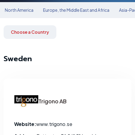
North America
Europe, the Middle East and Africa
Asia-Pac
Choose a Country
Sweden
Trigono AB
Website:
www.trigono.se