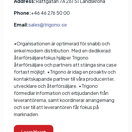
Address:
Rattgatan 7A 261 51 Landskrona
Phone:
+46 46 276 50 00
Email:
sales@trigono.se
•Organisationen är optimerad för snabb och
enkel modern distribution. Med en dedikerad
återförsäljarefokus hjälper Trigono
återförsäljare och partners att stänga sina case
fortast möjligt. •Trigono är idag en proaktiv och
kontaktskapande partner till våra producenter,
utvecklare och återförsäljare. •Trigono
förmedlar information och erbjudanden från
leverantörerna, samt koordinerar arrangemang
och ser till att leverantören får fokus på
marknaden.
Learn More