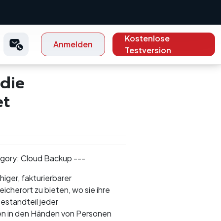
Kostenlose
Anmelden
Testversion
die
et
egory: Cloud Backup ---
iger, fakturierbarer
icherort zu bieten, wo sie ihre
estandteil jeder
ten in den Händen von Personen