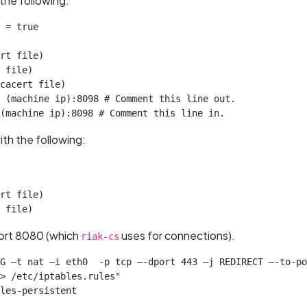
the following:
 = true

rt file)

 file)

cacert file)

 (machine ip):8098 # Comment this line out.

(machine ip):8098 # Comment this line in.
th the following:
rt file)

 file)
port 8080 (which
uses for connections).
riak-cs
G –t nat –i eth0  -p tcp –-dport 443 –j REDIRECT –-to-po
> /etc/iptables.rules"

les-persistent