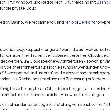
ect 11 für Windows und Retrospect 13 für Mac sind mit
Basho 
r die private Cloud.
orted by Basho. We recommend using
Minio
or
Zenko
for on-pre
zu nutzende Objektspeicherungssoftware, die auf Riak aufsetz
für konzipiert, einfachen, verfügbaren, verteilten Cloudspeic
det werden, um Cloudspeicher-Architekturen - sowohl privat
m als Speicherarchitektur für Hochleistungsanwendungen und 
on S3-kompatibel und unterstützt die einzelmandantenbezo
narien, die Rechnungserstellung und Zumessung erfordern.
fähig bis zu Petabytes an Objektspeicher, gestattet es Ihnen
n einfach mittels handelsüblicher Hardware hinzuzufügen.
ie einzelmandantenbezogene Erstellung von Berichten zu Nut