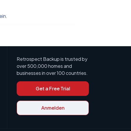
ein
.
Retrospect Backup is trusted by
over 500,000 homes and
businesses in over 100 countries.
Get a Free Trial
Anmelden