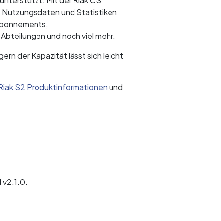
nterstützt. Mit der Riak CS
 Nutzungsdaten und Statistiken
 Abonnements,
bteilungen und noch viel mehr.
gern der Kapazität lässt sich leicht
Riak S2 Produktinformationen
und
 v2.1.0.