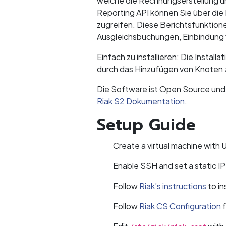
welche die Rechnungserstellung u
Reporting API können Sie über d
zugreifen. Diese Berichtsfunktio
Ausgleichsbuchungen, Einbindung 
Einfach zu installieren: Die Instal
durch das Hinzufügen von Knoten z
Die Software ist Open Source und
Riak S2 Dokumentation
.
Setup Guide
Create a virtual machine with
Enable SSH and set a static IP
Follow
Riak’s instructions
to in
Follow
Riak CS Configuration
f