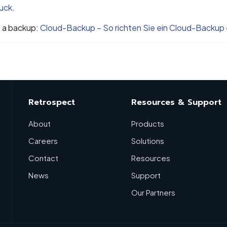
uck
.
p a backup:
Cloud-Backup – So richten Sie ein Cloud-Backup 
Retrospect
Resources & Support
About
Products
Careers
Solutions
Contact
Resources
News
Support
Our Partners