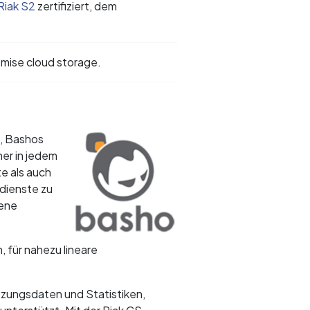
Riak S2
zertifiziert, dem
mise cloud storage.
t, Bashos
her in jedem
e als auch
-dienste zu
gene
, für nahezu lineare
zungsdaten und Statistiken,