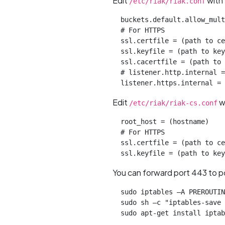
Edit
with 
/etc/riak/riak.conf
  buckets.default.allow_mult
  # For HTTPS

  ssl.certfile = (path to ce
  ssl.keyfile = (path to key
  ssl.cacertfile = (path to 
  # listener.http.internal =
  listener.https.internal = 
Edit
wi
/etc/riak/riak-cs.conf
  root_host = (hostname)

  # For HTTPS

  ssl.certfile = (path to ce
  ssl.keyfile = (path to key
You can forward port 443 to 
  sudo iptables –A PREROUTIN
  sudo sh –c "iptables-save 
  sudo apt-get install iptab