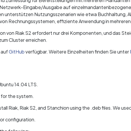
nd Zumessung für Bereitstellungen mit mehreren Mandanten u
ie Netzwerk-Eingabe/Ausgabe auf einzelmandantenbezogene
nen unterstützen Nutzungsszenarien wie etwa Buchhaltung,
von Rechnungssystemen, effiziente Anwendung in mehreren A
lation von Riak S2 erfordert nur drei Komponenten, und das Stei
um Cluster erreichen.
 auf
GitHub
verfügbar. Weitere Einzelheiten finden Sie unter
 Ubuntu 14.04 LTS.
 for the system.
stall Riak, Riak S2, and Stanchion using the .deb files. We used
or configuration.