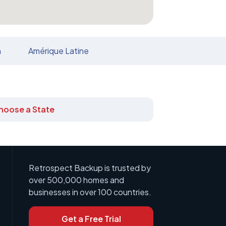
n
Amérique Latine
hoose a State
Retrospect Backup is trusted by
over 500,000 homes and
businesses in over 100 countries.
Get a Free Trial