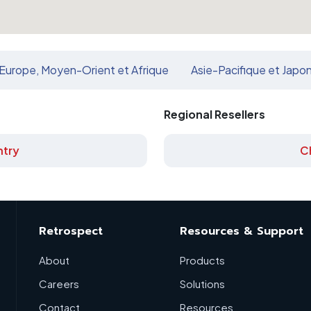
Europe, Moyen-Orient et Afrique
Asie-Pacifique et Japo
Regional Resellers
try
C
Retrospect
Resources & Support
About
Products
Careers
Solutions
Contact
Resources