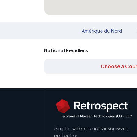
Amérique du Nord
National Resellers
Choose a Coun
Simple, safe, secure ransomware
protection