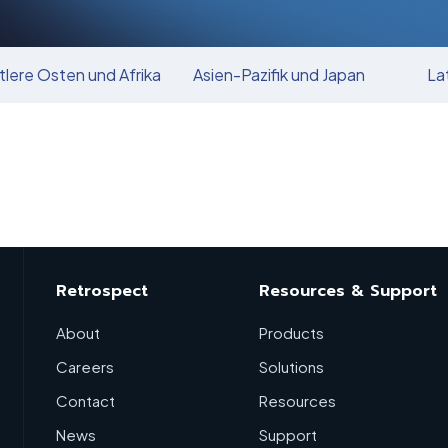
tlere Osten und Afrika
Asien-Pazifik und Japan
La
Retrospect
Resources & Support
About
Products
Careers
Solutions
Contact
Resources
News
Support