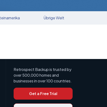
teinamerika
Übrige Welt
Retrospect Backup is trusted by
over 500,000 homes and
businesses in over 100 countries.
Get a Free Trial