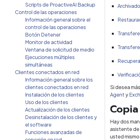
Scripts de ProactiveAI Backup
Archivado
Control de las operaciones
Información general sobre el
Restaurac
control de las operaciones
Transfere
Botón Detener
Monitor de actividad
Transfere
Ventana de solicitud de medio
Ejecuciones múltiples
Recuperac
simultáneas
Clientes conectados en red
Verificac
Información general sobre los
clientes conectados en red
Si desea más
Instalación de los clientes
Agent
y
Exch
Uso de los clientes
Copia
Actualización de los clientes
Desinstalación de los clientes y
Hay dos mane
el software
asistente de
Funciones avanzadas de
usted mismo 
conexión en red