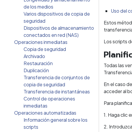
de los medios
Uso del c
Varios dispositivos de copia de
seguridad
Estos métodos
Dispositivos de almacenamiento
transferenci
conectados en red (NAS)
Los scripts 
Operaciones inmediatas
Copia de seguridad
Planif
Archivado
Restauración
Todas las ve
Duplicación
Transferencia
Transferencia de conjuntos de
En el caso d
copia de seguridad
acceder al bo
Transferencia de instantáneas
Control de operaciones
Para planific
inmediatas
Operaciones automatizadas
1. Haga clic 
Información general sobre los
2. Introduzca
scripts