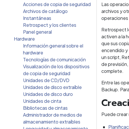
Acciones de copia de seguridad
Las operacio
Archivos de catálogo
archivos y o
Instantáneas
operaciones
Retrospect y los clientes
Retrospect le
Panel general
activen a la 
Hardware
que sus copi
Información general sobre el
encendido y 
hardware
un script, Re
Tecnologías de comunicación
de previsión,
Visualización de los dispositivos
complete.
de copia de seguridad
Unidades de CD/DVD
Entre las ope
Unidades de disco extraíble
Backup. Para
Unidades de disco duro
Creac
Unidades de cinta
Bibliotecas de cintas
Puede crear 
Administrador de medios de
almacenamiento extraíbles
Planifica
Longevidad y almacenamiento