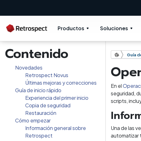
Productos
Soluciones
Contenido
Guía d
Oper
Novedades
Retrospect Novus
Últimas mejoras y correcciones
En el
Operaci
Guía de inicio rápido
seguridad, d
Experiencia del primer inicio
scripts, inc
Copia de seguridad
Infor
Restauración
Cómo empezar
Información general sobre
Una de las v
Retrospect
automatizar 