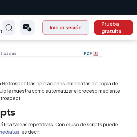
Prueba
Iniciar sesión
t
gratuita
tizadas
PDF
n Retrospect las operaciones inmediatas de copia de
ítulo le muestra cómo automatizar el proceso mediante
etrospect.
ipts
tica tareas repetitivas. Con el uso de scripts puede
mediatas
, es decir: