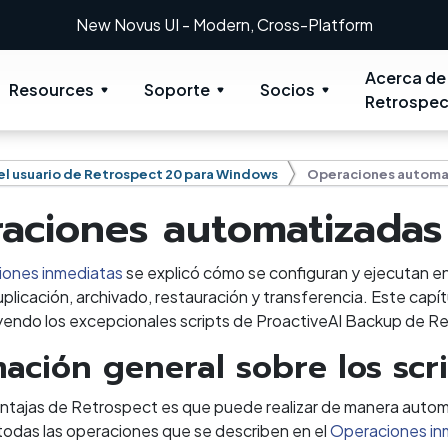
New: Retrospect 20.0.1
Acerca de
Resources
Soporte
Socios
Retrospec
el usuario de Retrospect 20 para Windows
Operaciones automa
aciones automatizadas
ones inmediatas
se explicó cómo se configuran y ejecutan e
uplicación, archivado, restauración y transferencia. Este cap
luyendo los excepcionales scripts de ProactiveAI Backup de R
mación general sobre los scr
entajas de Retrospect es que puede realizar de manera automá
todas las operaciones que se describen en el
Operaciones in