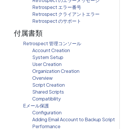
Retrospect のエラーメッセージ
Retrospect エラー番号
Retrospect クライアントエラー
Retrospect のサポート
付属書類
Retrospect 管理コンソール
Account Creation
System Setup
User Creation
Organization Creation
Overview
Script Creation
Shared Scripts
Compatibility
Eメール保護
Configuration
Adding Email Account to Backup Script
Performance