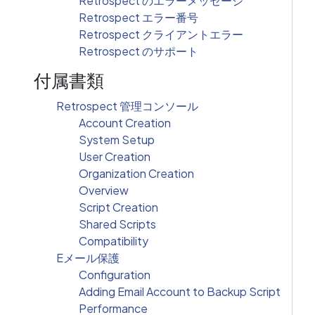
Retrospect のエラーメッセージ
Retrospect エラー番号
Retrospect クライアントエラー
Retrospect のサポート
付属書類
Retrospect 管理コンソール
Account Creation
System Setup
User Creation
Organization Creation
Overview
Script Creation
Shared Scripts
Compatibility
Eメール保護
Configuration
Adding Email Account to Backup Script
Performance