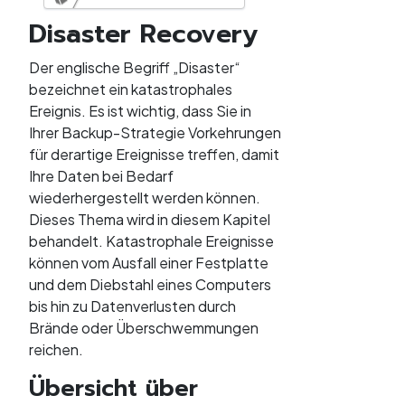
Disaster Recovery
Retrospect 20 für Mac -
Benutzerhandbuch
Der englische Begriff „Disaster“
Disaster Recovery
PDF
bezeichnet ein katastrophales
Ereignis. Es ist wichtig, dass Sie in
Ihrer Backup-Strategie Vorkehrungen
für derartige Ereignisse treffen, damit
Ihre Daten bei Bedarf
wiederhergestellt werden können.
Dieses Thema wird in diesem Kapitel
behandelt. Katastrophale Ereignisse
können vom Ausfall einer Festplatte
und dem Diebstahl eines Computers
bis hin zu Datenverlusten durch
Brände oder Überschwemmungen
reichen.
Übersicht über