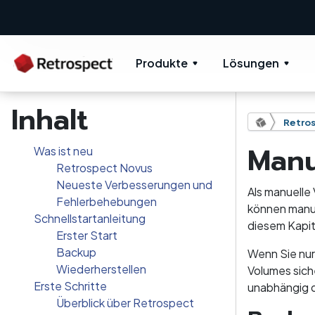
Produkte
Lösungen
Inhalt
Retros
Manu
Was ist neu
Retrospect Novus
Neueste Verbesserungen und
Als manuelle
Fehlerbehebungen
können manue
Schnellstartanleitung
diesem Kapite
Erster Start
Backup
Wenn Sie nur
Wiederherstellen
Volumes sich
Erste Schritte
unabhängig d
Überblick über Retrospect