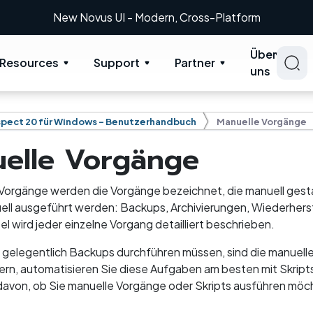
New: Retrospect 20.0.1
Über
Resources
Support
Partner
uns
pect 20 für Windows - Benutzerhandbuch
Manuelle Vorgänge
elle Vorgänge
 Vorgänge werden die Vorgänge bezeichnet, die manuell ges
ll ausgeführt werden: Backups, Archivierungen, Wiederherst
l wird jeder einzelne Vorgang detailliert beschrieben.
 gelegentlich Backups durchführen müssen, sind die manuel
ern, automatisieren Sie diese Aufgaben am besten mit Skripts
avon, ob Sie manuelle Vorgänge oder Skripts ausführen möc