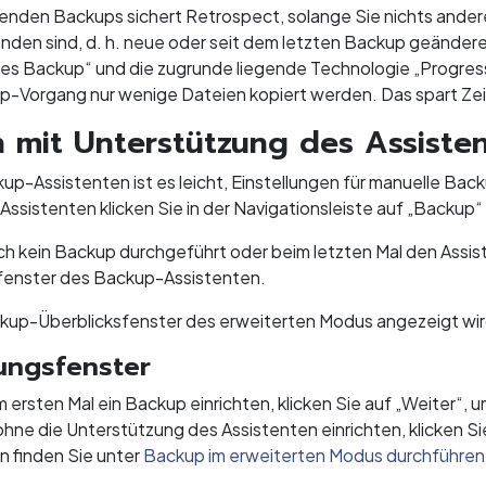
enden Backups sichert Retrospect, solange Sie nichts andere
anden sind, d. h. neue oder seit dem letzten Backup geände
les Backup“ und die zugrunde liegende Technologie „Progress
-Vorgang nur wenige Dateien kopiert werden. Das spart Ze
n mit Unterstützung des Assiste
up-Assistenten ist es leicht, Einstellungen für manuelle Ba
ssistenten klicken Sie in der Navigationsleiste auf „Backup“
h kein Backup durchgeführt oder beim letzten Mal den Assi
enster des Backup-Assistenten.
ckup-Überblicksfenster des erweiterten Modus angezeigt wird
ungsfenster
 ersten Mal ein Backup einrichten, klicken Sie auf „Weiter“
hne die Unterstützung des Assistenten einrichten, klicken S
n finden Sie unter
Backup im erweiterten Modus durchführen