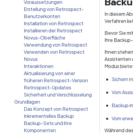
Back
Voraussetzungen
Erstellung von Retrospect-
In diesem Ab
Benutzerkonten
Verfahren lie
Installation von Retrospect
Installieren der Retrospect
Bevor Sie mi
Novus-Oberfläche
Ihre Backup-
Verwendung von Retrospect
Verwenden von Retrospect
Ihnen stehen
Novus
Assistenten 
Interaktionen
Modus bietet
Aktualisierung von einer
Sichern m
früheren Retrospect-Version
Retrospect-Updates
Vom Assis
Sicherheit und Verschlüsselung
Grundlagen
Backup i
Das Konzept von Retrospect
Inkrementelles Backup
Vom erwe
Backup-Sets und ihre
Komponenten
Während des 