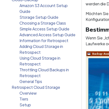
werden die D
Amazon S3 Account Setup
Guide
Möchten Sie j
Storage Setup Guide
Konfiguratio
Choosing a Storage Class
Bestimm
Simple Access Setup Guide
Advanced Access Setup Guide
Wenn Sie „Ic
Information for Retrospect
Laufwerke od
Adding Cloud Storage in
Retrospect
Using Cloud Storage in
Retrospect
Throttling Cloud Backups in
Retrospect
General Tips
Retrospect Cloud Storage
Overview
Tiers
Setup