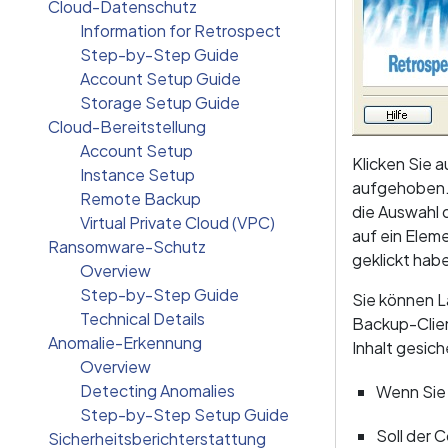
Cloud-Datenschutz
Information for Retrospect
Step-by-Step Guide
Account Setup Guide
Storage Setup Guide
Cloud-Bereitstellung
Account Setup
Klicken Sie 
Instance Setup
aufgehoben. 
Remote Backup
die Auswahl 
Virtual Private Cloud (VPC)
auf ein Elem
Ransomware-Schutz
geklickt hab
Overview
Step-by-Step Guide
Sie können L
Technical Details
Backup-Clien
Anomalie-Erkennung
Inhalt gesich
Overview
Detecting Anomalies
Wenn Sie 
Step-by-Step Setup Guide
Soll der
Sicherheitsberichterstattung