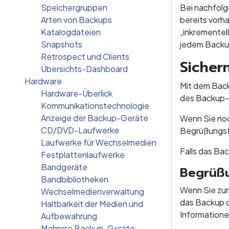
Speichergruppen
Bei nachfolg
Arten von Backups
bereits vorh
Katalogdateien
„inkrementel
Snapshots
jedem Backup
Retrospect und Clients
Sicher
Übersichts-Dashboard
Hardware
Mit dem Back
Hardware-Überlick
des Backup-A
Kommunikationstechnologie
Anzeige der Backup-Geräte
Wenn Sie noc
CD/DVD-Laufwerke
Begrüßungsf
Laufwerke für Wechselmedien
Falls das Ba
Festplattenlaufwerke
Bandgeräte
Begrüß
Bandbibliotheken
Wenn Sie zum
Wechselmedienverwaltung
das Backup o
Haltbarkeit der Medien und
Informatione
Aufbewahrung
Mehrere Backup-Geräte