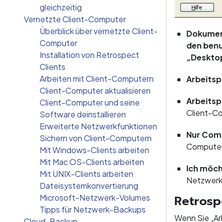
gleichzeitig
Vernetzte Client-Computer
Überblick über vernetzte Client-
Dokument
Computer
den benu
Installation von Retrospect
„Deskto
Clients
Arbeiten mit Client-Computern
Arbeitsp
Client-Computer aktualisieren
Arbeits
Client-Computer und seine
Client-C
Software deinstallieren
Erweiterte Netzwerkfunktionen
Nur Com
Sichern von Client-Computern
Computer
Mit Windows-Clients arbeiten
Mit Mac OS-Clients arbeiten
Ich möc
Mit UNIX-Clients arbeiten
Netzwerk-
Dateisystemkonvertierung
Microsoft-Netzwerk-Volumes
Retrosp
Tipps für Netzwerk-Backups
Wenn Sie „A
Cloud-Backup