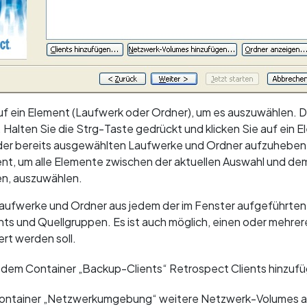
auf ein Element (Laufwerk oder Ordner), um es auszuwählen. 
Halten Sie die Strg-Taste gedrückt und klicken Sie auf ein 
der bereits ausgewählten Laufwerke und Ordner aufzuheben. 
ent, um alle Elemente zwischen der aktuellen Auswahl und de
en, auszuwählen.
aufwerke und Ordner aus jedem der im Fenster aufgeführte
ts und Quellgruppen. Es ist auch möglich, einen oder mehre
ert werden soll.
dem Container „Backup-Clients“ Retrospect Clients hinzufüg
 Container „Netzwerkumgebung“ weitere Netzwerk-Volumes a