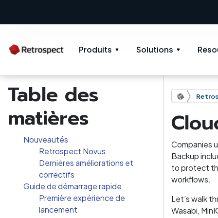
Produits
Solutions
Reso
Table des
Retros
matières
Clou
Nouveautés
Companies us
Retrospect Novus
Backup inclu
Dernières améliorations et
to protect th
correctifs
workflows.
Guide de démarrage rapide
Première expérience de
Let’s walk t
lancement
Wasabi, MinI