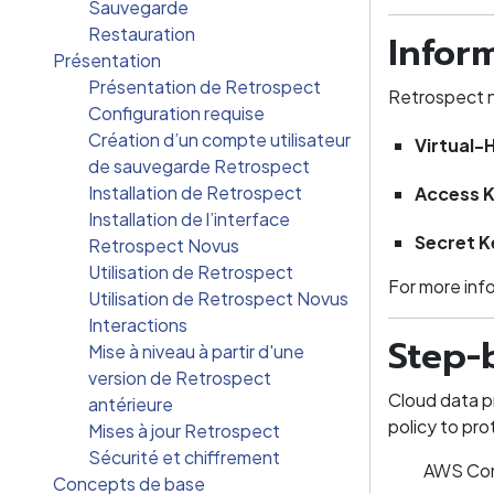
Sauvegarde
Restauration
Infor
Présentation
Présentation de Retrospect
Retrospect n
Configuration requise
Création d’un compte utilisateur
Virtual-
de sauvegarde Retrospect
Installation de Retrospect
Access 
Installation de l’interface
Secret K
Retrospect Novus
Utilisation de Retrospect
For more inf
Utilisation de Retrospect Novus
Interactions
Step-
Mise à niveau à partir d'une
version de Retrospect
Cloud data p
antérieure
policy to pro
Mises à jour Retrospect
Sécurité et chiffrement
AWS Cons
Concepts de base