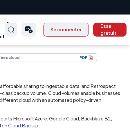
Essai
Se connecter
gratuit
ct
nées cloud
PDF
 affordable sharing to ingestable data, and Retrospect
st-class backup volume. Cloud volumes enable businesses
 different cloud with an automated policy-driven
pports Microsoft Azure, Google Cloud, Backblaze B2,
d on
Cloud Backup
.