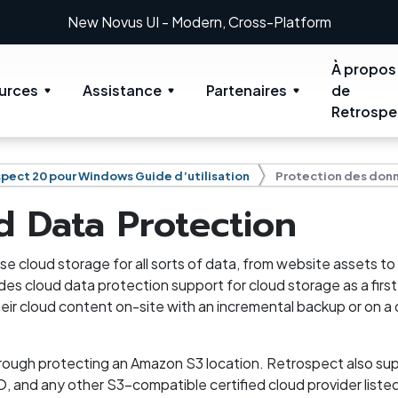
New: Retrospect 20.0.1
À propos
urces
Assistance
Partenaires
de
Retrospe
pect 20 pour Windows Guide d’utilisation
Protection des don
d Data Protection
e cloud storage for all sorts of data, from website assets to
des cloud data protection support for cloud storage as a fir
eir cloud content on-site with an incremental backup or on a
hrough protecting an Amazon S3 location. Retrospect also su
O, and any other S3-compatible certified cloud provider liste