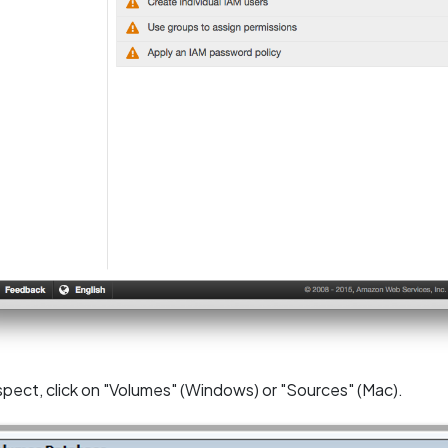
spect, click on "Volumes" (Windows) or "Sources" (Mac).