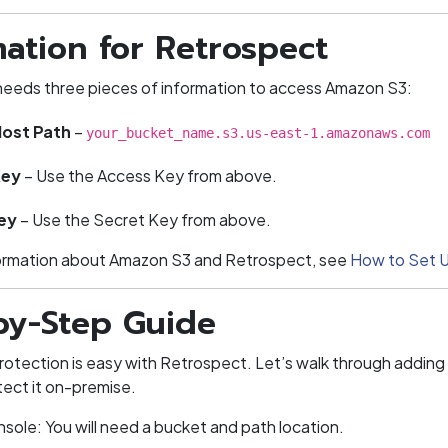
mation for Retrospect
eeds three pieces of information to access Amazon S3:
Host Path
–
your_bucket_name.s3.us-east-1.amazonaws.com
Key
– Use the Access Key from above.
ey
– Use the Secret Key from above.
ormation about Amazon S3 and Retrospect, see
How to Set 
by-Step Guide
rotection is easy with Retrospect. Let’s walk through addin
tect it on-premise.
ole: You will need a bucket and path location.