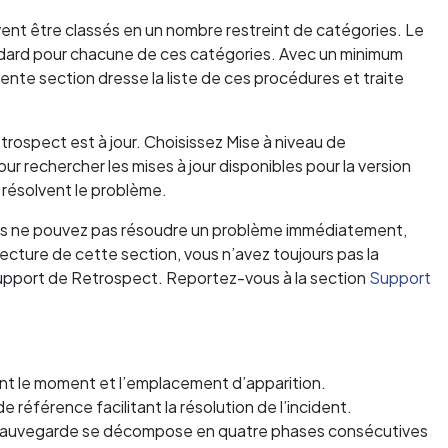
ent être classés en un nombre restreint de catégories. Le
dard pour chacune de ces catégories. Avec un minimum
te section dresse la liste de ces procédures et traite
etrospect est à jour. Choisissez Mise à niveau de
r rechercher les mises à jour disponibles pour la version
s résolvent le problème.
us ne pouvez pas résoudre un problème immédiatement,
lecture de cette section, vous n’avez toujours pas la
support de Retrospect. Reportez-vous à la section
Support
ant le moment et l’emplacement d’apparition.
 référence facilitant la résolution de l’incident.
 sauvegarde se décompose en quatre phases consécutives