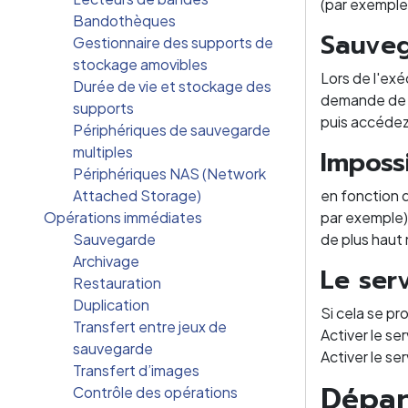
(par exemple
Bandothèques
Sauveg
Gestionnaire des supports de
stockage amovibles
Lors de l'e
Durée de vie et stockage des
demande de m
supports
puis accédez
Périphériques de sauvegarde
multiples
Impossi
Périphériques NAS (Network
Attached Storage)
en fonction d
Opérations immédiates
par exemple) 
Sauvegarde
de plus haut 
Archivage
Le ser
Restauration
Duplication
Si cela se p
Transfert entre jeux de
Activer le s
sauvegarde
Activer le se
Transfert d’images
Dépa
Contrôle des opérations