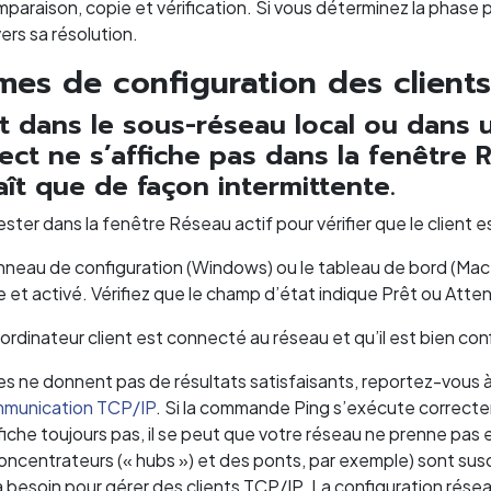
mparaison, copie et vérification. Si vous déterminez la phase 
ers sa résolution.
mes de configuration des clients
nt dans le sous-réseau local ou dans 
ect ne s’affiche pas dans la fenêtre 
aît que de façon intermittente.
ester dans la fenêtre Réseau actif pour vérifier que le client
nneau de configuration (Windows) ou le tableau de bord (Mac 
 et activé. Vérifiez que le champ d’état indique Prêt ou Atte
l’ordinateur client est connecté au réseau et qu’il est bien con
es ne donnent pas de résultats satisfaisants, reportez-vous à
communication TCP/IP
. Si la commande Ping s’exécute correctem
ffiche toujours pas, il se peut que votre réseau ne prenne p
concentrateurs (« hubs ») et des ponts, par exemple) sont sus
 besoin pour gérer des clients TCP/IP. La configuration rés