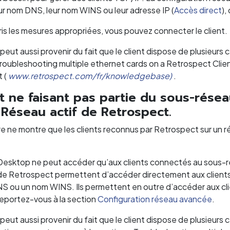
eur nom DNS, leur nom WINS ou leur adresse IP (
Accès direct
),
ris les mesures appropriées, vous pouvez connecter le client.
eut aussi provenir du fait que le client dispose de plusieurs
 Troubleshooting multiple ethernet cards on a Retrospect Cli
 (
www.retrospect.com/fr/knowledgebase)
.
t ne faisant pas partie du sous-résea
 Réseau actif de Retrospect.
e ne montre que les clients reconnus par Retrospect sur un r
esktop ne peut accéder qu’aux clients connectés au sous-rés
 de Retrospect permettent d’accéder directement aux clients,
NS ou un nom WINS. Ils permettent en outre d’accéder aux cli
Reportez-vous à la section
Configuration réseau avancée
.
eut aussi provenir du fait que le client dispose de plusieurs