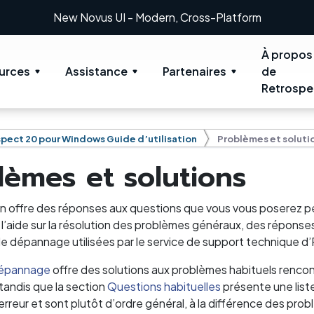
New: Retrospect 20.0.1
À propos
urces
Assistance
Partenaires
de
Retrospe
pect 20 pour Windows Guide d’utilisation
Problèmes et soluti
lèmes et solutions
n offre des réponses aux questions que vous vous poserez peu
 l’aide sur la résolution des problèmes généraux, des réponse
e dépannage utilisées par le service de support technique d
épannage
offre des solutions aux problèmes habituels rencontr
tandis que la section
Questions habituelles
présente une list
rreur et sont plutôt d’ordre général, à la différence des pro