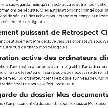
nière sauvegarde, mais qu'il n'a subi aucune autre modificatio
ormations de sécurité. Si les autorisations ont changé pour plu
ions de sécurité des fichiers peut prendre du temps et néc
crémentielle intelligente.
ement puissant de Retrospect Cl
client peut aisément être déployé vers des ordinateurs sous W
 autre outil de distribution de logiciels.
ration active des ordinateurs cl
tion d'une restauration active sur l'intégralité d'un ordinateu
 volume / a été restauré. Il sera peut-être nécessaire de réins
 dernier.” Si l'ordinateur client se bloque au niveau de Grub
 redémarrez une nouvelle fois l'ordinateur.
arde du dossier Mes document
fiez l'emplacement du dossier cible pour le dossier Mes docum