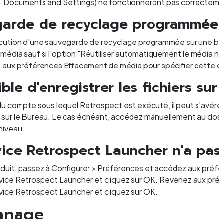
, Documents and Settings) ne fonctionneront pas correctem
arde de recyclage programmée
xécution d'une sauvegarde de recyclage programmée sur un
édia sauf si l'option "Réutiliser automatiquement le média n
 aux préférences Effacement de média pour spécifier cette 
ble d'enregistrer les fichiers su
u compte sous lequel Retrospect est exécuté, il peut s'avérer i
sur le Bureau. Le cas échéant, accédez manuellement au dossier
niveau.
vice Retrospect Launcher n'a pa
roduit, passez à Configurer > Préférences et accédez aux pr
ervice Retrospect Launcher et cliquez sur OK. Revenez aux p
rvice Retrospect Launcher et cliquez sur OK.
nnage