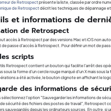
erreur de Retrospect
présente la liste, classée par ordre numé
hnique de Retrospect
décrit les techniques de dépannage et
ils et informations de derni
sation de Retrospect
tout accès à Retrospect par des versions Mac et iOS non aut
ot de passe d'accès à Retrospect. Pour définir un mot de pas
es scripts
tils Retrospect contient un bouton qui facilite l'arrêt des o
us sous la forme d'un cercle rouge marqué d'un X mais sous l
érations a été activée, le bouton clignote en affichant le lo
arde des informations de sécuri
sélectionnez l'option "Sauvegarder les informations de sécuri
de sécurité des fichiers des postes de travail", Retrospect c
iers sauvegardés depuis les ordinateurs sources. En outre, si 