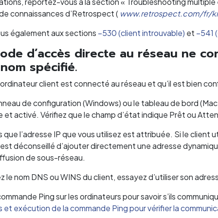
mations, reportez-vous à la section « Troubleshooting multipl
 de connaissances d’Retrospect (
www.retrospect.com/fr/
us également aux sections
–530 (client introuvable)
et
–541 (
ode d’accès directe au réseau ne conn
 nom spécifié.
l’ordinateur client est connecté au réseau et qu’il est bien con
nneau de configuration (Windows) ou le tableau de bord (Mac 
 et activé. Vérifiez que le champ d’état indique Prêt ou Atte
que l’adresse IP que vous utilisez est attribuée. Si le client 
l est déconseillé d’ajouter directement une adresse dynamique,
iffusion de sous-réseau.
sez le nom DNS ou WINS du client, essayez d’utiliser son adress
commande Ping sur les ordinateurs pour savoir s’ils communi
s et exécution de la commande Ping pour vérifier la communi