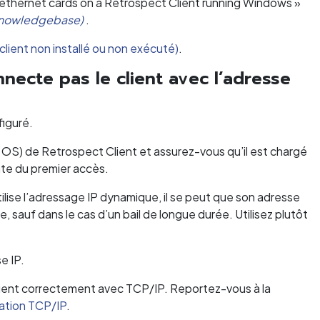
e ethernet cards on a Retrospect Client running Windows »
knowledgebase)
.
client non installé ou non exécuté)
.
ecte pas le client avec l’adresse
figuré.
OS) de Retrospect Client et assurez-vous qu’il est chargé
nte du premier accès.
utilise l’adressage IP dynamique, il se peut que son adresse
 sauf dans le cas d’un bail de longue durée. Utilisez plutôt
e IP.
quent correctement avec TCP/IP. Reportez-vous à la
cation TCP/IP
.