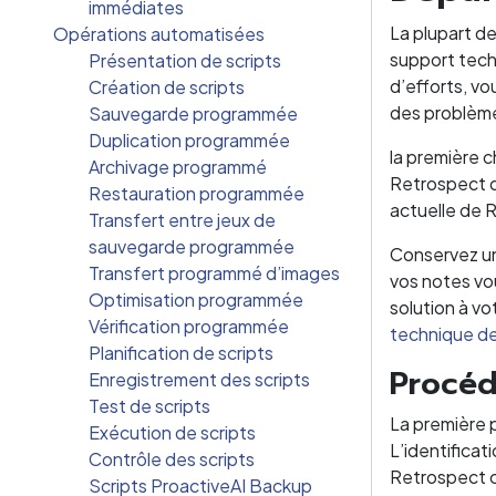
immédiates
La plupart d
Opérations automatisées
support tech
Présentation de scripts
d’efforts, v
Création de scripts
des problème
Sauvegarde programmée
Duplication programmée
la première c
Archivage programmé
Retrospect da
Restauration programmée
actuelle de R
Transfert entre jeux de
sauvegarde programmée
Conservez un
Transfert programmé d’images
vos notes vou
Optimisation programmée
solution à v
Vérification programmée
technique d
Planification de scripts
Procé
Enregistrement des scripts
Test de scripts
La première 
Exécution de scripts
L’identificat
Contrôle des scripts
Retrospect c
Scripts ProactiveAI Backup