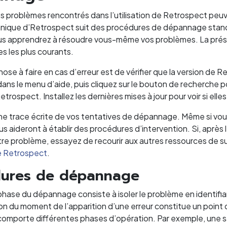
es problèmes rencontrés dans l’utilisation de Retrospect peuv
nique d’Retrospect suit des procédures de dépannage stan
ous apprendrez à résoudre vous-même vos problèmes. La présen
s les plus courants.
hose à faire en cas d’erreur est de vérifier que la version de R
ns le menu d’aide, puis cliquez sur le bouton de recherche pou
etrospect. Installez les dernières mises à jour pour voir si elle
e trace écrite de vos tentatives de dépannage. Même si vo
s aideront à établir des procédures d’intervention. Si, après 
otre problème, essayez de recourir aux autres ressources de 
e Retrospect
.
dures de dépannage
phase du dépannage consiste à isoler le problème en identifi
ion du moment de l’apparition d’une erreur constitue un point de
omporte différentes phases d’opération. Par exemple, une